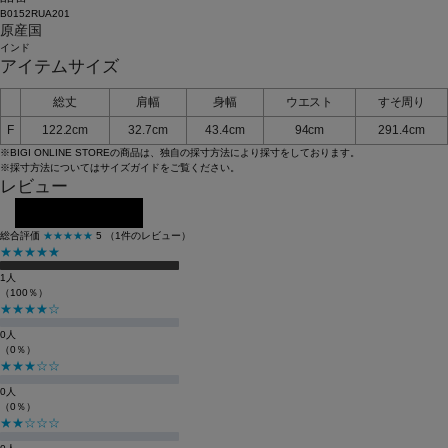
B0152RUA201
原産国
インド
アイテムサイズ
総丈
肩幅
身幅
ウエスト
すそ周り
F
122.2cm
32.7cm
43.4cm
94cm
291.4cm
※BIGI ONLINE STOREの商品は、独自の採寸方法により採寸をしております。
※採寸方法については
サイズガイド
をご覧ください。
レビュー
レビューを投稿する
総合評価
★★★★★
5
（1件のレビュー）
★★★★★
1人
（100％）
★★★★☆
0人
（0％）
★★★☆☆
0人
（0％）
★★☆☆☆