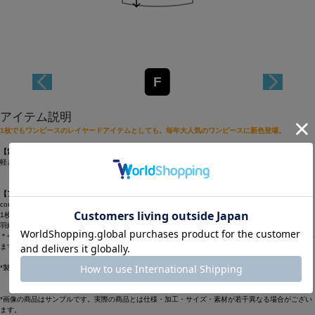
F
アイテム説明
1枚でもワンピースのレイヤードアイテムとしても。毎年大人気のワンピースに新色登場。
【素材】
軽さが特徴の80/-ボイルの生地と、綿カットソーを使用しています。
【アイテム】
congés payés定番のカットソー×布帛テクニックのノースリーブワンピース。
1枚着としてはもちろん透け感のある素材を使用したアイテムのインナーとしてもOKです。
羽織ワンピースとの重ね着にも便利で着回し抜群のアイテムです。
＊今シーズンは胸の切り替え位置を、少し下げて、より1枚着として着やすいバランスに調整してい
ます。
*製品洗い
*画像の商品はサンプルです。実際の商品とは仕様・加工・サイズ・素材が若干異なる場合がござい
ます。