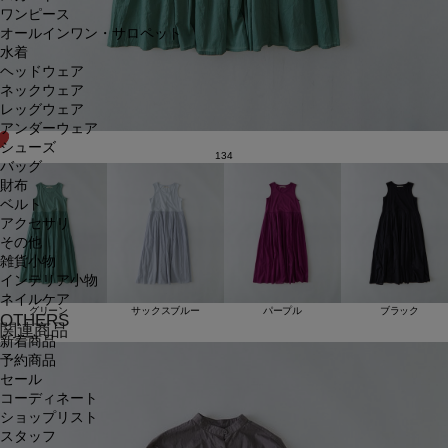
ワンピース
オールインワン・サロペット
水着
ヘッドウェア
ネックウェア
レッグウェア
アンダーウェア
シューズ
134
バッグ
財布
ベルト
アクセサリ
その他
雑貨小物
インテリア小物
ネイルケア
グリーン
サックスブルー
パープル
ブラック
OTHERS
関連商品
新着商品
予約商品
セール
コーディネート
ショップリスト
スタッフ