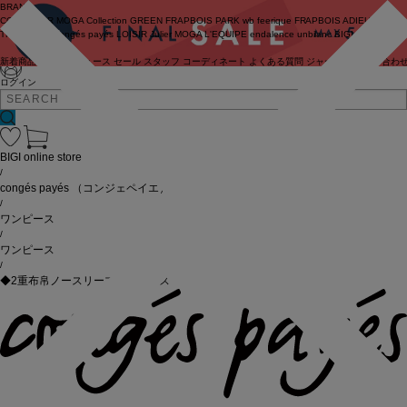
BRAND
COUTURIER
MOGA Collection
GREEN
FRAPBOIS PARK
wb
feerique
FRAPBOIS
ADIEU
TRISTESSE
congés payés
LOISIR
Julier
MOGA
L'EQUIPE
endalence
unbilanc
BIGI online store
新着商品
(ライブ)
ニュース
セール
スタッフ
コーディネート
よくある質問
ジャーナル
お問い合わ
ログイン
BIGI online store
/
congés payés
（コンジェペイエ）
/
ワンピース
/
ワンピース
/
◆2重布帛ノースリーブワンピース