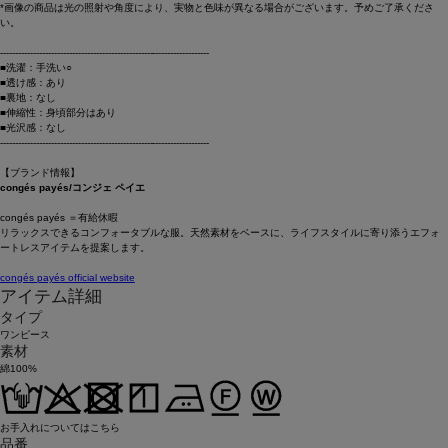
*画像の商品は光の照射や角度により、実物と色味が異なる場合がございます。予めご了承くださ
い。
----------------------------------------------------------------------
■洗濯：手洗い○
■透け感：あり
■裏地：なし
■伸縮性：身頃部分はあり
■光沢感：なし
----------------------------------------------------------------------
【ブランド情報】
congés payés/コンジェ ペイエ
congés payés ＝有給休暇
リラックスできるコンフォータブルな服。天然素材をベースに、ライフスタイルに寄り添うエフォ
ートレスアイテムを提案します。
congés payés official website
アイテム詳細
タイプ
ワンピース
素材
綿100%
お手入れについてはこちら
品番