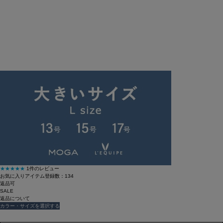
返品可
SALE
返品について
congés payés
◆2重布帛ノースリーブワンピース
¥
15,400
¥
9,240
(税込)
84ポイント還元 (BIGIポイント)
★★★★★
1件のレビュー
お気に入りアイテム登録数：
134
返品可
SALE
返品について
カラー・サイズを選択する