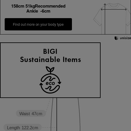
158cm 51kgRecommended
Ankle -6cm
Find out more on your body type
Shoulder width
32.7cm
Width
43.4cm
Waist
47cm
Length
122.2cm