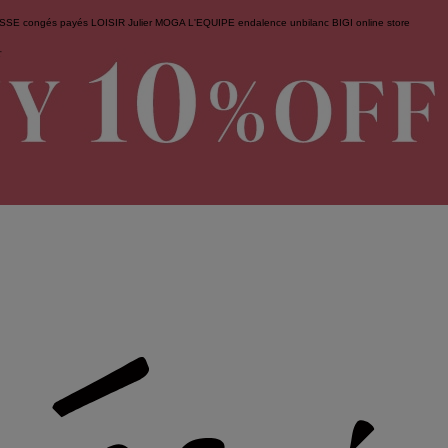
ESSE
congés payés
LOISIR
Julier
MOGA
L'EQUIPE
endalence
unbilanc
BIGI online store
せ