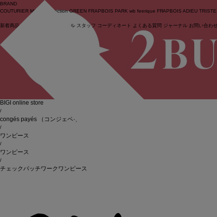
BRAND
COUTURIER
MOGA Collection
GREEN
FRAPBOIS PARK
wb
feerique
FRAPBOIS
ADIEU TRIST
新着商品
(ライブ)
ニュース
セール
スタッフ
コーディネート
よくある質問
ジャーナル
お問い合わ
ログイン
BIGI online store
/
congés payés
（コンジェペイエ）
/
ワンピース
/
ワンピース
/
チェックパッチワークワンピース