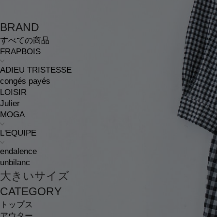
BRAND
すべての商品
FRAPBOIS
ADIEU TRISTESSE
congés payés
LOISIR
Julier
MOGA
L'EQUIPE
endalence
unbilanc
大きいサイズ
CATEGORY
トップス
アウター