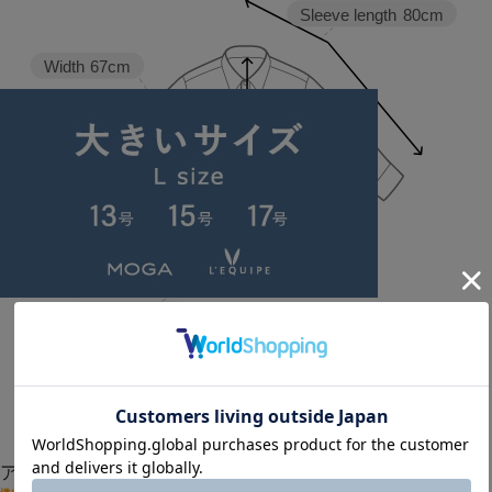
Sleeve length
80cm
Width
67cm
Length
62cm
38
アイテム説明