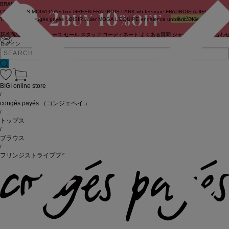
BRAND
COUTURIER
MOGA Collection
GREEN
FRAPBOIS PARK
wb
feerique
FRAPBOIS
ADIEU
TRISTESSE
congés payés
LOISIR
Julier
MOGA
L'EQUIPE
endalence
unbilanc
BIGI online store
新着商品
(ライブ)
ニュース
セール
スタッフ
コーディネート
よくある質問
ジャーナル
お問い合わ
ログイン
BIGI online store
/
congés payés
（コンジェペイエ）
/
トップス
/
ブラウス
/
フリンジストライプブラウス