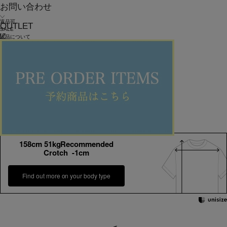
お問い合わせ
返品可
OUTLET
SALE
返品について
congés payés
フリンジストライプブラウス
¥
20,900
¥
12,540
(税込)
114ポイント還元 (BIGIポイント)
お気に入りアイテム登録数：
29
返品可
SALE
返品について
カラー・サイズを選択する
158cm 51kgRecommended
Crotch -1cm
Find out more on your body type