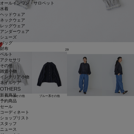
オールインワン・サロペット
水着
ヘッドウェア
ネックウェア
レッグウェア
アンダーウェア
シューズ
バッグ
財布
29
ベルト
アクセサリ
その他
雑貨小物
インテリア小物
ネイルケア
OTHERS
新着商品
グレー系その他
ブルー系その他
予約商品
セール
コーディネート
ショップリスト
スタッフ
ニュース