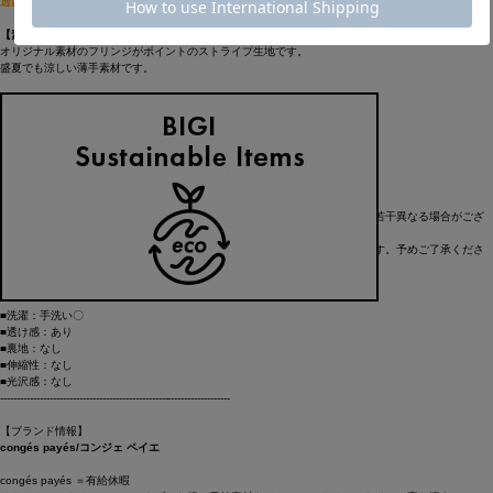
透け感が涼しげなストライプブラウス。ペプラムシルエットが新鮮です。
【素材】
オリジナル素材のフリンジがポイントのストライプ生地です。
盛夏でも涼しい薄手素材です。
【ポイント】
◆程よい透け感の素材を使用したブラウス
◆ペプラムシルエットでレディライクな印象
◆袖口にゴムが入っているので、袖を上げてバルーンスリーブにしても。
※製品洗い
※画像の商品はサンプルです。実際の商品とは仕様・加工・サイズ・素材が若干異なる場合がござ
います。
※画像の商品は光の照射や角度により、実物と色味が異なる場合がございます。予めご了承くださ
い。
----------------------------------------------------------------------
■洗濯：手洗い〇
■透け感：あり
■裏地：なし
■伸縮性：なし
■光沢感：なし
----------------------------------------------------------------------
【ブランド情報】
congés payés/コンジェ ペイエ
congés payés ＝有給休暇