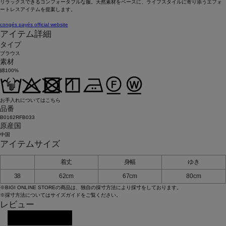
リラックスできるコンフォータブルな服。天然素材をベースに、ライフスタイルに寄り添うエフォ
ートレスアイテムを提案します。
congés payés official website
アイテム詳細
タイプ
ブラウス
素材
綿100%
お手入れについてはこちら
品番
B0162RFB033
原産国
中国
アイテムサイズ
着丈
身幅
ゆき
38
62cm
67cm
80cm
※BIGI ONLINE STOREの商品は、独自の採寸方法により採寸をしております。
※採寸方法については
サイズガイド
をご覧ください。
レビュー
レビューを投稿する