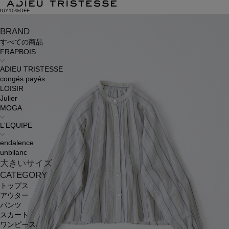
BUY10%OFF
BRAND
すべての商品
FRAPBOIS
ADIEU TRISTESSE
congés payés
LOISIR
Julier
MOGA
L'EQUIPE
endalence
unbilanc
大きいサイズ
CATEGORY
トップス
アウター
パンツ
スカート
ワンピース