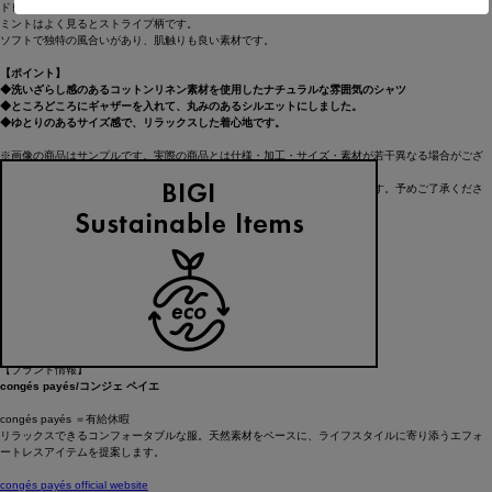
ドビー織りで細かい凹凸感のある生地を使用。
ミントはよく見るとストライプ柄です。
ソフトで独特の風合いがあり、肌触りも良い素材です。
【ポイント】
◆洗いざらし感のあるコットンリネン素材を使用したナチュラルな雰囲気のシャツ
◆ところどころにギャザーを入れて、丸みのあるシルエットにしました。
◆ゆとりのあるサイズ感で、リラックスした着心地です。
※画像の商品はサンプルです。実際の商品とは仕様・加工・サイズ・素材が若干異なる場合がござ
います。
※画像の商品は光の照射や角度により、実物と色味が異なる場合がございます。予めご了承くださ
い。
----------------------------------------------------------------------
■洗濯：手洗い○
■透け感：ややあり
■裏地：なし
■伸縮性：なし
■光沢感：なし
----------------------------------------------------------------------
【ブランド情報】
congés payés/コンジェ ペイエ
congés payés ＝有給休暇
リラックスできるコンフォータブルな服。天然素材をベースに、ライフスタイルに寄り添うエフォ
ートレスアイテムを提案します。
congés payés official website