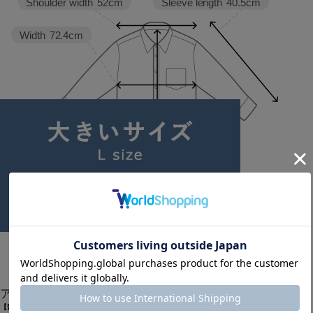
Sleeve length
40.5cm
Shoulder width
52cm
Width
72.4cm
Length
60.5cm
38
アイテム説明
【素材】