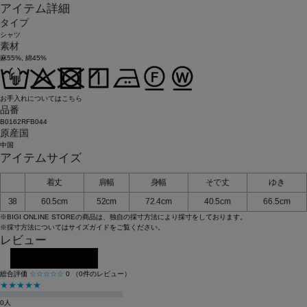
アイテム詳細
タイプ
シャツ
素材
麻55%, 綿45%
お手入れについてはこちら
品番
B0162RFB044
原産国
中国
アイテムサイズ
着丈
肩幅
身幅
そで丈
ゆき
38
60.5cm
52cm
72.4cm
40.5cm
66.5cm
※BIGI ONLINE STOREの商品は、独自の採寸方法により採寸をしております。
※採寸方法については
サイズガイド
をご覧ください。
レビュー
レビューを投稿する
総合評価
☆☆☆☆☆
0
（0件のレビュー）
★★★★★
0人