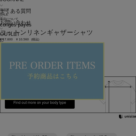
返品可
よくある質問
SALE
返品について
お問い合わせ
congés payés
コットンリネンギャザーシャツ
OUTLET
¥
17,600
¥
10,560
(税込)
96ポイント還元 (BIGIポイント)
お気に入りアイテム登録数：
50
返品可
SALE
返品について
カラー・サイズを選択する
158cm 51kgRecommended
Crotch -2cm
Find out more on your body type