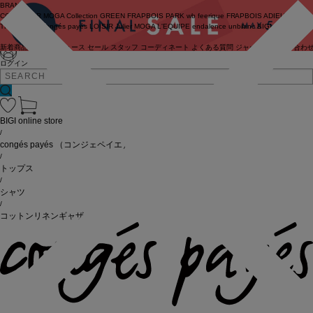
BRAND
COUTURIER
MOGA Collection
GREEN
FRAPBOIS PARK
wb
feerique
FRAPBOIS
ADIEU
TRISTESSE
congés payés
LOISIR
Julier
MOGA
L'EQUIPE
endalence
unbilanc
BIGI online store
新着商品
(ライブ)
ニュース
セール
スタッフ
コーディネート
よくある質問
ジャーナル
お問い合わ
ログイン
BIGI online store
/
congés payés
（コンジェペイエ）
/
トップス
/
シャツ
/
コットンリネンギャザーシャツ