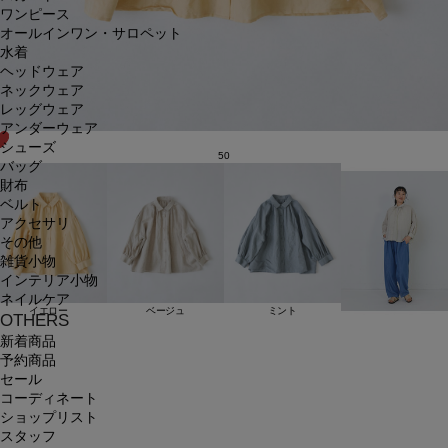
ワンピース
オールインワン・サロペット
水着
ヘッドウェア
ネックウェア
レッグウェア
アンダーウェア
シューズ
50
バッグ
財布
ベルト
アクセサリ
その他
雑貨小物
インテリア小物
ネイルケア
イエロー
ベージュ
ミント
OTHERS
新着商品
予約商品
セール
コーディネート
ショップリスト
スタッフ