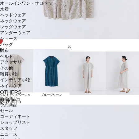
オールインワン・サロペット
水着
ヘッドウェア
ネックウェア
レッグウェア
アンダーウェア
シューズ
バッグ
20
財布
ベルト
アクセサリ
その他
雑貨小物
インテリア小物
ネイルケア
OTHERS
グレイッシュベージュ
ブルーグリーン
新着商品
関連商品
予約商品
セール
コーディネート
ショップリスト
スタッフ
ニュース