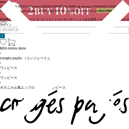
BRAND
COUTURIER
MOGA Collection
GREEN
FRAPBOIS PARK
wb
feerique
FRAPBOIS
ADIEU
TRISTESSE
congés payés
LOISIR
Julier
MOGA
L'EQUIPE
endalence
unbilanc
BIGI online store
新着商品
(ライブ)
ニュース
セール
スタッフ
コーディネート
よくある質問
ジャーナル
お問い合わ
ログイン
BIGI online store
/
congés payés
（コンジェペイエ）
/
ワンピース
/
ワンピース
/
ボタニカル風エンブロイダリーワンピース