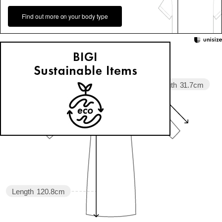
Find out more on your body type
Sleeve length
31.7cm
Width
60.5cm
Length
120.8cm