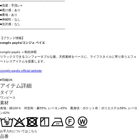
----------------------------------------------------------------------
■洗濯：手洗い○
■透け感：あり
■裏地：あり
■伸縮性：なし
■光沢感：なし
----------------------------------------------------------------------
【ブランド情報】
congés payés/コンジェ ペイエ
congés payés ＝有給休暇
リラックスできるコンフォータブルな服。天然素材をベースに、ライフスタイルに寄り添うエフォ
ートレスアイテムを提案します。
congés payés official website
#羽織OK
アイテム詳細
タイプ
ワンピース
素材
表地：綿100％ 衿別布：麻55%, レーヨン45% 裏身頃・ポケット布：ポリエステル58%, レーヨ
ン42%
お手入れについてはこちら
品番