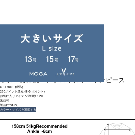
返品可
返品について
congés payés
ボタニカル風エンブロイダリーワンピース
¥
31,900
(税込)
290ポイント還元 (BIGIポイント)
お気に入りアイテム登録数：
20
返品可
返品について
カラー・サイズを選択する
158cm 51kgRecommended
Ankle -8cm