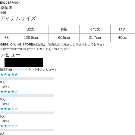
B0163RFA004
原産国
中国
アイテムサイズ
総丈
身幅
そで丈
ゆき
38
120.8cm
60.5cm
31.7cm
40cm
※BIGI ONLINE STOREの商品は、独自の採寸方法により採寸をしております。
※採寸方法については
サイズガイド
をご覧ください。
レビュー
レビューを投稿する
総合評価
☆☆☆☆☆
0
（0件のレビュー）
★★★★★
0人
（0％）
★★★★☆
0人
（0％）
★★★☆☆
0人
（0％）
★★☆☆☆
0人