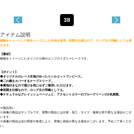
38
アイテム説明
植物をイメージした柄をレースにした生地を使用。前開き仕様なので、ロング丈の羽織としても使
えます。
【素材】
植物をイメージしたオリジナル柄のエンブロイダリーレースです。
【ポイント】
◆オリジナルのレース生地のゆったりシルエットワンピース。
◆二の腕をカバーするケープスリーブ。
◆裏地付きなので透けを気にせずご着用いただけます。
◆前開き仕様なので、ロング丈の羽織としても。
◆ナチュラルなグレイッシュベージュと、アクセントカラーのブルーグリーンの2色展開。
※製品洗い
※画像の商品はサンプルです。実際の商品とは仕様・加工・サイズ・素材が若干異なる場合がござ
います。
※画像の商品は光の照射や角度により、実物と色味が異なる場合がございます。予めご了承くださ
い。