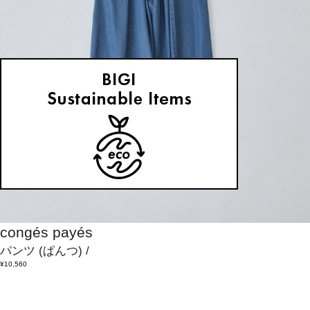
congés payés
パンツ
(ぱんつ)
/
¥10,560