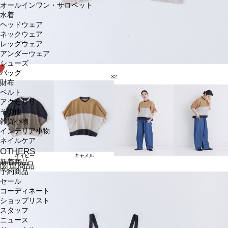
オールインワン・サロペット
水着
ヘッドウェア
ネックウェア
レッグウェア
アンダーウェア
シューズ
バッグ
32
財布
ベルト
アクセサリ
その他
雑貨小物
インテリア小物
ネイルケア
OTHERS
ネイビー
キャメル
新着商品
関連商品
予約商品
セール
コーディネート
ショップリスト
スタッフ
ニュース