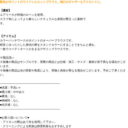
配色がポイントのワイドシルエットブラウス。袖口のギャザーもアクセントに。
【素材】
エアリーさが特徴のローンを使用。
スラブ糸によってより麻らしいナチュラルな表情が際立った素材で
す。
【アイテム】
カラーパッチワークがポイントのオーバーブラウスです。
程良くゆったりした身頃の襟をスタンドカラーにすることできちんと感を。
一枚でコーディネートがきまるデザインブラウスです。
※製品洗い
※画像の商品はサンプルです。実際の商品とは仕様・加工・サイズ・素材が若干異なる場合がござ
います。
※画像の商品は光の照射や角度により、実物と色味が異なる場合がございます。予めご了承くださ
い。
----------------------------------------------------------------------
■洗濯：手洗い○
■透け感：ややあり
■裏地：なし
■伸縮性：なし
■光沢感：なし
----------------------------------------------------------------------
■お取り扱いについて■
・アイロンの際はあて布を使用して下さい。
・クリーニングによる乾燥は静置乾燥をおすすめします