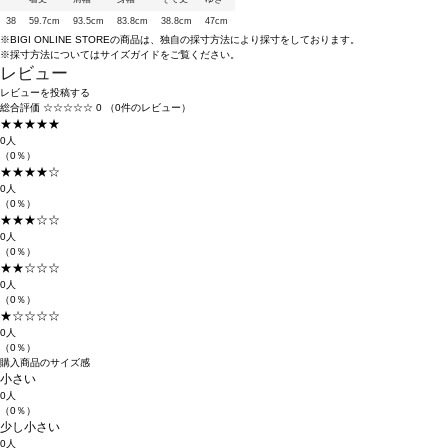
38
59.7cm
93.5cm
83.8cm
38.8cm
47cm
※BIGI ONLINE STOREの商品は、独自の採寸方法により採寸をしております。
※採寸方法については
サイズガイド
をご覧ください。
レビュー
レビューを投稿する
総合評価
☆☆☆☆☆
0
（0件のレビュー）
★★★★★
0人
（0％）
★★★★☆
0人
（0％）
★★★☆☆
0人
（0％）
★★☆☆☆
0人
（0％）
★☆☆☆☆
0人
（0％）
購入商品のサイズ感
小さい
0人
（0％）
少し小さい
0人