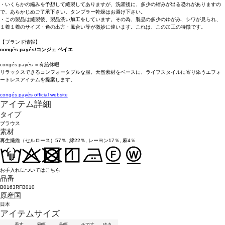
・いくらかの縮みを予想して縫製してありますが、洗濯後に、多少の縮みが出る恐れがありますの
で、あらかじめご了承下さい。タンブラー乾燥はお避け下さい。
・この製品は縫製後、製品洗い加工をしています。その為、製品の多少のゆがみ、シワが見られ、
１着１着のサイズ・色の出方・風合い等が微妙に違います。これは、この加工の特徴です。
【ブランド情報】
congés payés/コンジェ ペイエ
congés payés ＝有給休暇
リラックスできるコンフォータブルな服。天然素材をベースに、ライフスタイルに寄り添うエフォ
ートレスアイテムを提案します。
congés payés official website
アイテム詳細
タイプ
ブラウス
素材
再生繊維（セルロース）57％, 綿22％, レーヨン17％, 麻4％
お手入れについてはこちら
品番
B0163RFB010
原産国
日本
アイテムサイズ
着丈
肩幅
身幅
そで丈
ゆき