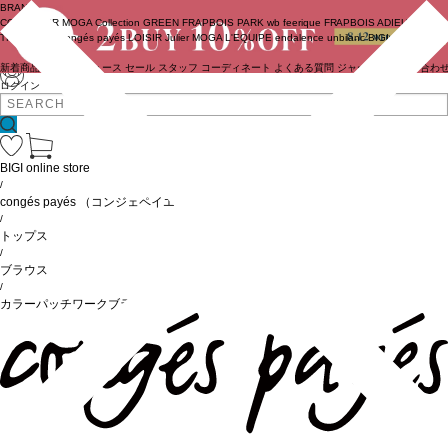
BRAND
COUTURIER
MOGA Collection
GREEN
FRAPBOIS PARK
wb
feerique
FRAPBOIS
ADIEU
TRISTESSE
congés payés
LOISIR
Julier
MOGA
L'EQUIPE
endalence
unbilanc
BIGI online store
新着商品
(ライブ)
ニュース
セール
スタッフ
コーディネート
よくある質問
ジャーナル
お問い合わ
ログイン
BIGI online store
/
congés payés
（コンジェペイエ）
/
トップス
/
ブラウス
/
カラーパッチワークブラウス