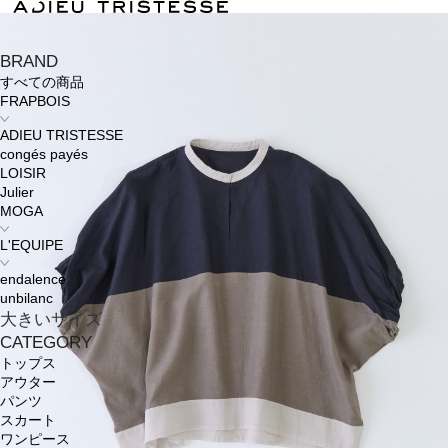
BRAND
すべての商品
FRAPBOIS
ADIEU TRISTESSE
congés payés
LOISIR
Julier
MOGA
L'EQUIPE
endalence
unbilanc
大きいサイズ
CATEGORY
トップス
アウター
パンツ
スカート
ワンピース