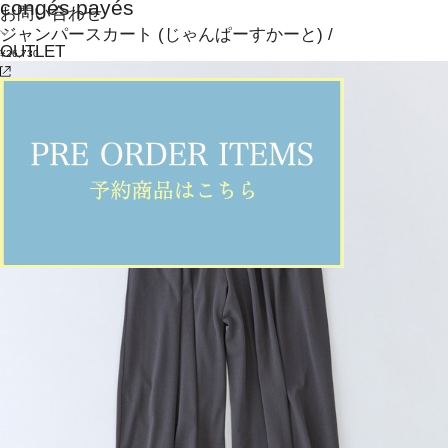
congés payés
お問い合わせ
ジャンパースカート
(じゃんぱーすかーと)
/
OUTLET
¥26,730