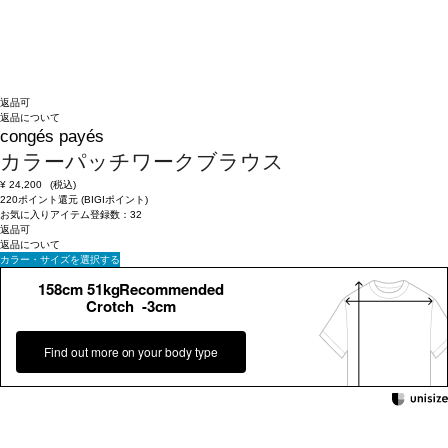
返品可
返品について
congés payés
カラーパッチワークブラウス
¥
24,200
(税込)
220ポイント還元 (BIGIポイント)
お気に入りアイテム登録数：
32
返品可
返品について
カラー・サイズを選択する
158cm 51kgRecommended
Crotch -3cm
Find out more on your body type