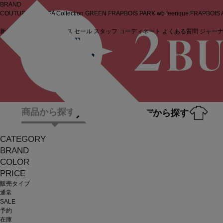
BRAND
COUTURIER
MOGA Collection
GREEN
FRAPBOIS PARK
wb
feerique
FRAPBOIS
新着商品
(ライブ)
ニュース
セール
スタッフ
コーディネート
よくある質問
ジャー
ログイン
商品から探す
コーデから探す
CATEGORY
BRAND
COLOR
PRICE
販売タイプ
通常
SALE
予約
在庫