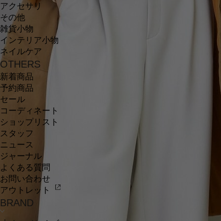
アクセサリ
その他
雑貨小物
インテリア小物
ネイルケア
OTHERS
新着商品
予約商品
セール
コーディネート
ショップリスト
スタッフ
ニュース
ジャーナル
よくある質問
お問い合わせ
アウトレット
BRAND