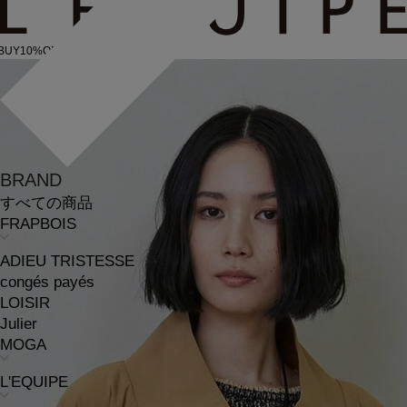
BUY10%OFF
BRAND
すべての商品
FRAPBOIS
ADIEU TRISTESSE
congés payés
LOISIR
Julier
MOGA
L'EQUIPE