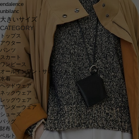
endalence
unbilanc
大きいサイズ
CATEGORY
トップス
アウター
パンツ
スカート
ワンピース
オールインワン・サロペット
水着
ヘッドウェア
ネックウェア
レッグウェア
アンダーウェア
シューズ
バッグ
財布
ベルト