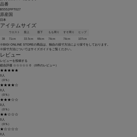
品番
B5552FPT027
原産国
日本
アイテムサイズ
ウエスト
股上
股下
もも周り
すそ周り
ヒップ
38
71cm
33.5cm
66cm
74cm
74cm
107cm
※BIGI ONLINE STOREの商品は、独自の採寸方法により採寸をしております。
※採寸方法については
サイズガイド
をご覧ください。
レビュー
レビューを投稿する
総合評価
☆☆☆☆☆
0
（0件のレビュー）
★★★★★
0人
（0％）
★★★★☆
0人
（0％）
★★★☆☆
0人
（0％）
★★☆☆☆
0人
（0％）
★☆☆☆☆
0人