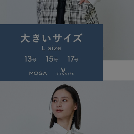
L'EQUIPE
ベスト
(べすと)
/
¥24,200