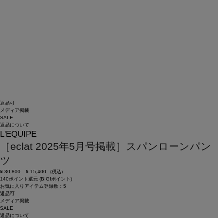
返品可
メディア掲載
SALE
返品について
L'EQUIPE
［eclat 2025年5月号掲載］スパンローンパン
ツ
¥
30,800
¥
15,400
(税込)
140ポイント還元 (BIGIポイント)
お気に入りアイテム登録数：
5
返品可
メディア掲載
SALE
返品について