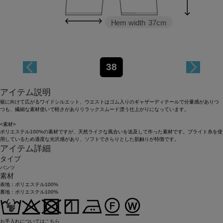
Hem width
37cm
38
アイテム説明
裾に向けて広がるワイドシルエット、ウエストはゴム入りのギャザーディテールで分量感がありつ
つも、繊細な素材使いで軽さがありリラックスムード漂う仕上がりになっています。
<素材>
ポリエステル100%の素材ですが、天然ライクな風合いを追及して作った素材です。ブライト糸を使
用しているため適度な光沢感があり、ソフトでさらりとした肌触りが特徴です。
アイテム詳細
タイプ
パンツ
素材
表地：ポリエステル100%
裏地：ポリエステル100%
お手入れについてはこちら