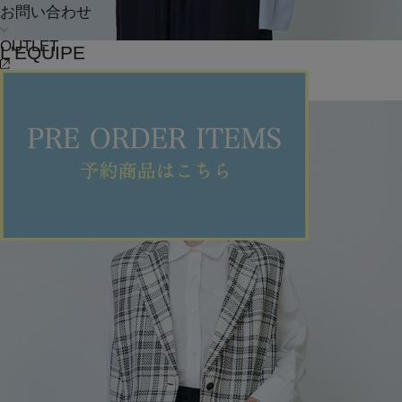
お問い合わせ
OUTLET
L'EQUIPE
ニット
(にっと)
/
¥17,600