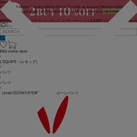
BRAND
COUTURIER
MOGA Collection
GREEN
FRAPBOIS PARK
wb
feerique
FRAPBOIS
ADIEU
TRISTESSE
congés payés
LOISIR
Julier
MOGA
L'EQUIPE
endalence
unbilanc
BIGI online store
新着商品
(ライブ)
ニュース
セール
スタッフ
コーディネート
よくある質問
ジャーナル
お問い合わ
ログイン
BIGI online store
/
L'EQUIPE
（レキップ）
/
パンツ
/
パンツ
/
［eclat 2025年5月号掲載］スパンローンパンツ