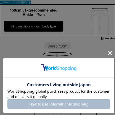
カラー・サイズを選択する
158cm 51kgRecommended
Ankle +7cm
Find out more on your body type
Waist
71cm
Rise length
33.5cm
Hip
107cm
Thickness of thigh
37cm
Inseam length
66cm