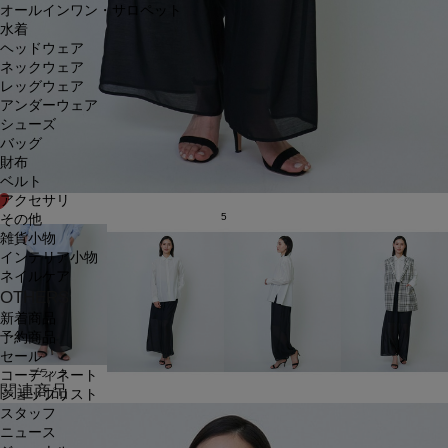
オールインワン・サロペット
水着
ヘッドウェア
ネックウェア
レッグウェア
アンダーウェア
シューズ
バッグ
財布
ベルト
アクセサリ
5
その他
雑貨小物
インテリア小物
ネイルケア
OTHERS
新着商品
予約商品
セール
ブラック
コーディネート
関連商品
ショップリスト
スタッフ
ニュース