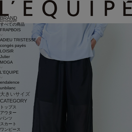
BRAND
BUY10%OFF
すべての商品
FRAPBOIS
ADIEU TRISTESSE
congés payés
LOISIR
Julier
MOGA
L'EQUIPE
endalence
unbilanc
大きいサイズ
CATEGORY
トップス
アウター
パンツ
スカート
ワンピース