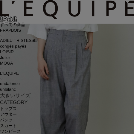
BRAND
BUY10%OFF
すべての商品
FRAPBOIS
ADIEU TRISTESSE
congés payés
LOISIR
Julier
MOGA
L'EQUIPE
endalence
unbilanc
大きいサイズ
CATEGORY
トップス
アウター
パンツ
スカート
ワンピース