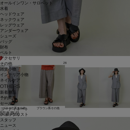
オールインワン・サロペット
水着
ヘッドウェア
ネックウェア
レッグウェア
アンダーウェア
シューズ
バッグ
財布
ベルト
アクセサリ
26
その他
雑貨小物
インテリア小物
ネイルケア
OTHERS
新着商品
予約商品
セール
ブラック系その他
ブラウン系その他
コーディネート
関連商品
ショップリスト
スタッフ
ニュース