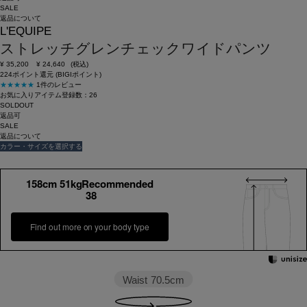
SALE
返品について
L'EQUIPE
ストレッチグレンチェックワイドパンツ
¥
35,200
¥
24,640
(税込)
224ポイント還元 (BIGIポイント)
★★★★★
1件のレビュー
お気に入りアイテム登録数：
26
SOLDOUT
返品可
SALE
返品について
カラー・サイズを選択する
158cm 51kgRecommended
38
Find out more on your body type
Waist
70.5cm