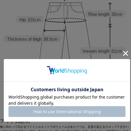
Rise length
30cm
Hip
101cm
Thickness of thigh
38.5cm
Inseam length
61cm
Hem width
34.6cm
38
40
アイテム説明
裾に向かって広がるワイドシルエットでボリュームがありつつも、足首の見えるクロップド丈やハ