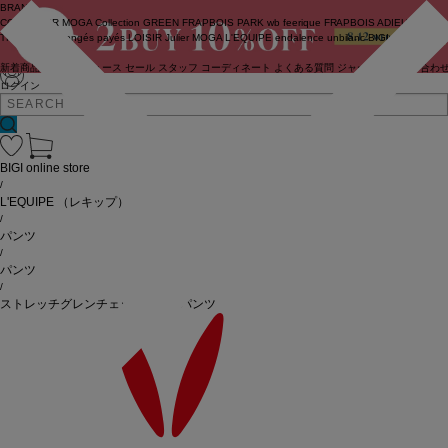
BRAND
COUTURIER
MOGA Collection
GREEN
FRAPBOIS PARK
wb
feerique
FRAPBOIS
ADIEU
TRISTESSE
congés payés
LOISIR
Julier
MOGA
L'EQUIPE
endalence
unbilanc
BIGI online store
新着商品
(ライブ)
ニュース
セール
スタッフ
コーディネート
よくある質問
ジャーナル
お問い合わ
ログイン
BIGI online store
/
L'EQUIPE
（レキップ）
/
パンツ
/
パンツ
/
ストレッチグレンチェックワイドパンツ