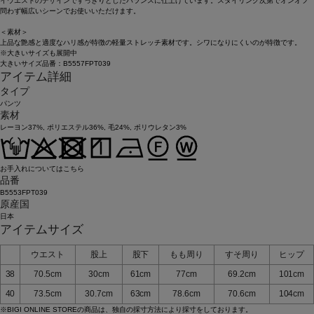
イウエストのデザインですっきりとしたバランスに仕上げています。スタイリング次第でオンオフ
問わず幅広いシーンでお使いいただけます。
＜素材＞
上品な艶感と適度なハリ感が特徴の軽量ストレッチ素材です。シワになりにくいのが特徴です。
※大きいサイズも展開中
大きいサイズ品番：B5557FPT039
アイテム詳細
タイプ
パンツ
素材
レーヨン37%, ポリエステル36%, 毛24%, ポリウレタン3%
お手入れについてはこちら
品番
B5553FPT039
原産国
日本
アイテムサイズ
ウエスト
股上
股下
もも周り
すそ周り
ヒップ
38
70.5cm
30cm
61cm
77cm
69.2cm
101cm
40
73.5cm
30.7cm
63cm
78.6cm
70.6cm
104cm
※BIGI ONLINE STOREの商品は、独自の採寸方法により採寸をしております。