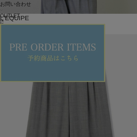
お問い合わせ
OUTLET
L'EQUIPE
ベスト
(べすと)
/
¥32,340