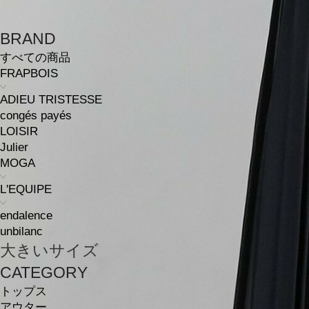
BRAND
すべての商品
FRAPBOIS
ADIEU TRISTESSE
congés payés
LOISIR
Julier
MOGA
L'EQUIPE
endalence
unbilanc
大きいサイズ
CATEGORY
トップス
アウター