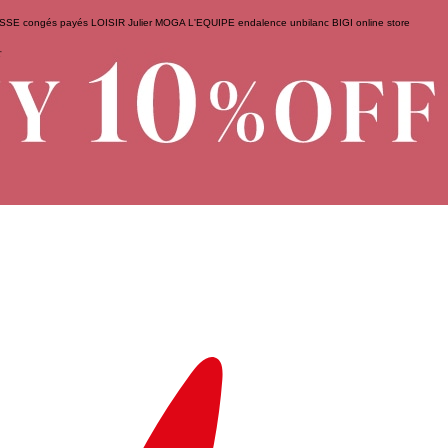
ESSE
congés payés
LOISIR
Julier
MOGA
L'EQUIPE
endalence
unbilanc
BIGI online store
せ