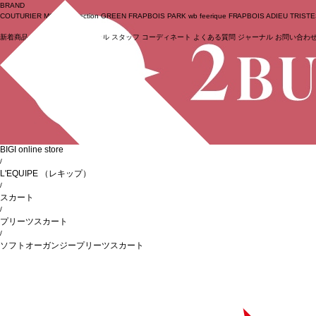
BRAND
COUTURIER
MOGA Collection
GREEN
FRAPBOIS PARK
wb
feerique
FRAPBOIS
ADIEU TRIST
新着商品
(ライブ)
ニュース
セール
スタッフ
コーディネート
よくある質問
ジャーナル
お問い合わ
ログイン
BIGI online store
/
L'EQUIPE
（レキップ）
/
スカート
/
プリーツスカート
/
ソフトオーガンジープリーツスカート