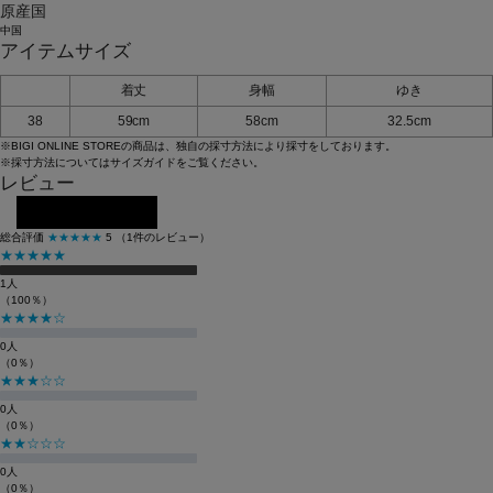
原産国
中国
アイテムサイズ
着丈
身幅
ゆき
38
59cm
58cm
32.5cm
※BIGI ONLINE STOREの商品は、独自の採寸方法により採寸をしております。
※採寸方法については
サイズガイド
をご覧ください。
レビュー
レビューを投稿する
総合評価
★★★★★
5
（1件のレビュー）
★★★★★
1人
（100％）
★★★★☆
0人
（0％）
★★★☆☆
0人
（0％）
★★☆☆☆
0人
（0％）