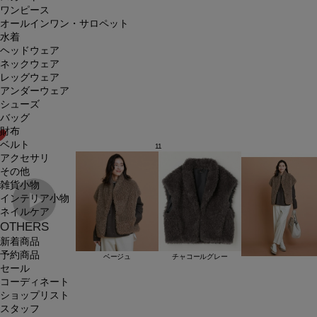
ワンピース
オールインワン・サロペット
水着
ヘッドウェア
ネックウェア
レッグウェア
アンダーウェア
シューズ
バッグ
財布
ベルト
11
アクセサリ
その他
雑貨小物
インテリア小物
ネイルケア
OTHERS
新着商品
予約商品
ベージュ
チャコールグレー
セール
コーディネート
ショップリスト
スタッフ