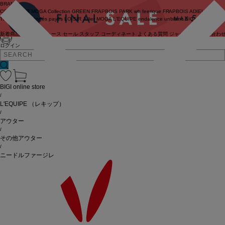
BRAND
COUTURIER
MOGA Collection
GREEN
FRAPBOIS PARK
wb
feerique
FRAPBOIS
ADIEU
TRISTESSE
congés payés
LOISIR
Julier
MOGA
L'EQUIPE
endalence
unbilanc
BIGI online store
新着商品
(ライブ)
ニュース
セール
スタッフ
コーディネート
よくある質問
ジャーナル
お問い合わ
ログイン
BIGI online store
/
L'EQUIPE
（レキップ）
/
アウター
/
その他アウター
/
ニードルファージレ