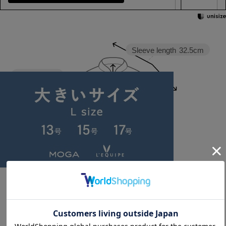
Sleeve length
32.5cm
Width
58cm
Length
59cm