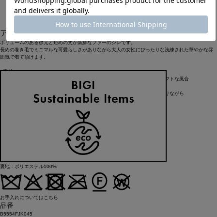
38
アイテム説明
ボリュームのある襟元と短めの丈が新鮮なファーのジレです。
長めの巻き毛でミニマルな可愛らしさがありながら大人の女性にぴったりな洗練された華やかな雰
囲気で着て頂けます。
<素材>
生地の表と裏両方からニードルパンチをかけたファー素材です。腰を砕きソフトな風合
いに仕上げる事で、肌触りの良さを高めています。
また、毛足にクリンプをかける事で表情感も豊かになっており、高級感がありながら
も抜け感を兼ね備えた素材です。
25.11月カタログ掲載アイテム
アイテム詳細
タイプ
その他アウター
素材
表地：ポリエステル100%
裏地：ポリエステル100%
お手入れについてはこちら
品番
B5554FJK045