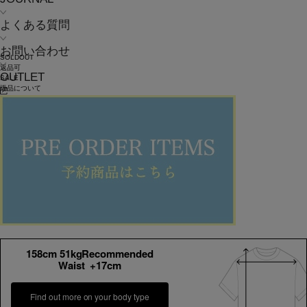
よくある質問
お問い合わせ
SOLDOUT
返品可
OUTLET
SALE
返品について
L'EQUIPE
ニードルファージレ
¥
48,400
¥
33,880
(税込)
308ポイント還元 (BIGIポイント)
★★★★★
1件のレビュー
お気に入りアイテム登録数：
11
SOLDOUT
返品可
SALE
返品について
カラー・サイズを選択する
158cm 51kgRecommended
Waist +17cm
Find out more on your body type