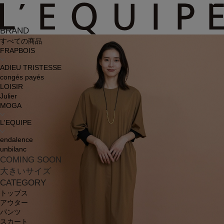
BRAND
すべての商品
FRAPBOIS
ADIEU TRISTESSE
congés payés
LOISIR
Julier
MOGA
L'EQUIPE
endalence
unbilanc
COMING SOON
大きいサイズ
CATEGORY
トップス
アウター
パンツ
スカート