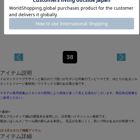
Length
113cm
38
アイテム説明
ドルマンスリーブデザインと袖口のリブ使いがモダンな印象のワンピースです。ゆとりのあるシル
エットとジャージ素材使いでリラックス感のある着心地です。
※モデル着用画像はスタジオの照明により色味が違って見える場合がございます。商品単品画像を
ご参照ください。
<素材>
帝人フロンティア(株)の開発糸を使用した、日本製ハイテンション素材です。
風合いはシルク／ウール調の膨らみを表現し、毛玉が出来にくく、防シワ性があるのが特徴です。
25.9月カタログ掲載アイテム
アイテム詳細