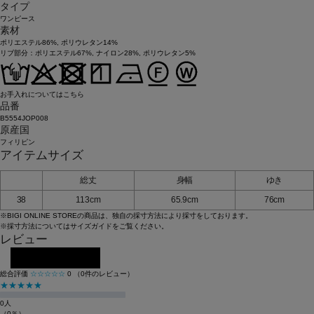
タイプ
ワンピース
素材
ポリエステル86%, ポリウレタン14%
リブ部分：ポリエステル67%, ナイロン28%, ポリウレタン5%
お手入れについてはこちら
品番
B5554JOP008
原産国
フィリピン
アイテムサイズ
総丈
身幅
ゆき
38
113cm
65.9cm
76cm
※BIGI ONLINE STOREの商品は、独自の採寸方法により採寸をしております。
※採寸方法については
サイズガイド
をご覧ください。
レビュー
レビューを投稿する
総合評価
☆☆☆☆☆
0
（0件のレビュー）
★★★★★
0人
（0％）