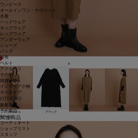
ワンピース
オールインワン・サロペット
水着
ヘッドウェア
ネックウェア
レッグウェア
アンダーウェア
シューズ
バッグ
財布
ベルト
8
アクセサリ
その他
雑貨小物
インテリア小物
ネイルケア
OTHERS
新着商品
予約商品
キャメル
ブラック
セール
関連商品
コーディネート
ショップリスト
スタッフ