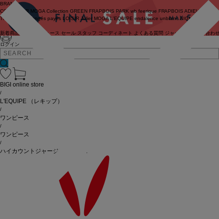
BRAND
COUTURIER
MOGA Collection
GREEN
FRAPBOIS PARK
wb
feerique
FRAPBOIS
ADIEU
TRISTESSE
congés payés
LOISIR
Julier
MOGA
L'EQUIPE
endalence
unbilanc
BIGI online store
新着商品
(ライブ)
ニュース
セール
スタッフ
コーディネート
よくある質問
ジャーナル
お問い合わ
ログイン
BIGI online store
/
L'EQUIPE
（レキップ）
/
ワンピース
/
ワンピース
/
ハイカウントジャージワンピース