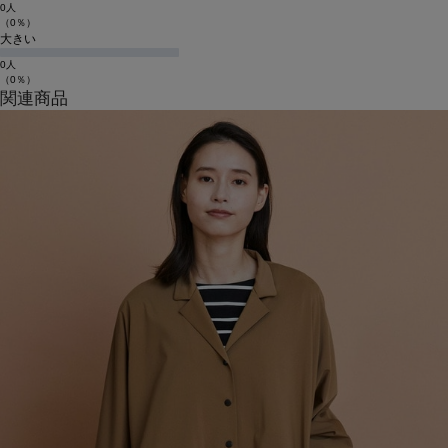
0人
（0％）
大きい
0人
（0％）
関連商品