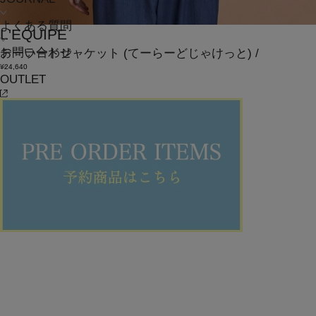
よくある質問
L'EQUIPE
お問い合わせ
テーラードジャケット
(てーらーどじゃけっと)
/
¥24,640
OUTLET