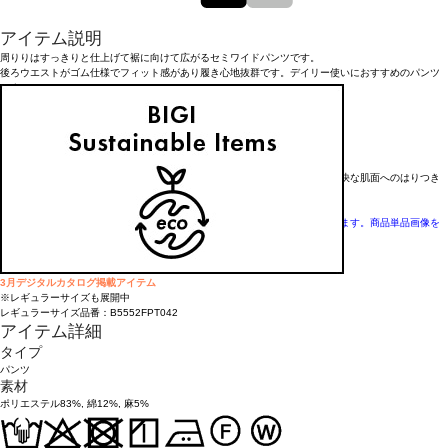
アイテム説明
周りりはすっきりと仕上げて裾に向けて広がるセミワイドパンツです。
後ろウエストがゴム仕様でフィット感があり履き心地抜群です。デイリー使いにおすすめのパンツ
です。
<素材>
<<機能性素材>>
■紫外線防止
■吸汗速乾・透け防止
透け防止と吸汗速乾機能に加え、優れた肌離れと通気性の追及によって、不快な肌面へのはりつき
を軽減した快適素材です。
※モデル着用画像はスタジオの照明により色味が違って見える場合がございます。商品単品画像を
ご参照ください。
5月カタログ掲載アイテム
3月デジタルカタログ掲載アイテム
※レギュラーサイズも展開中
レギュラーサイズ品番：B5552FPT042
アイテム詳細
タイプ
パンツ
素材
ポリエステル83%, 綿12%, 麻5%