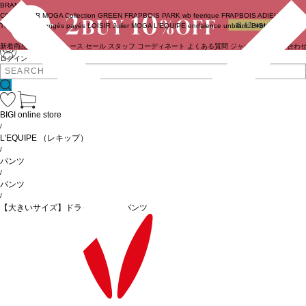
BRAND
COUTURIER
MOGA Collection
GREEN
FRAPBOIS PARK
wb
feerique
FRAPBOIS
ADIEU
TRISTESSE
congés payés
LOISIR
Julier
MOGA
L'EQUIPE
endalence
unbilanc
BIGI online store
新着商品
(ライブ)
ニュース
セール
スタッフ
コーディネート
よくある質問
ジャーナル
お問い合わ
ログイン
BIGI online store
/
L'EQUIPE
（レキップ）
/
パンツ
/
パンツ
/
【大きいサイズ】ドライオックスパンツ