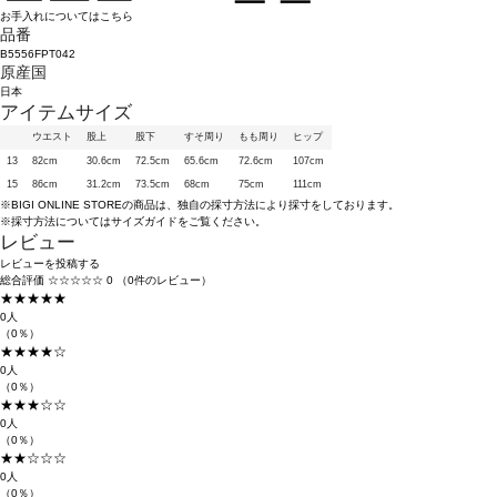
お手入れについてはこちら
品番
B5556FPT042
原産国
日本
アイテムサイズ
ウエスト
股上
股下
すそ周り
もも周り
ヒップ
13
82cm
30.6cm
72.5cm
65.6cm
72.6cm
107cm
15
86cm
31.2cm
73.5cm
68cm
75cm
111cm
※BIGI ONLINE STOREの商品は、独自の採寸方法により採寸をしております。
※採寸方法については
サイズガイド
をご覧ください。
レビュー
レビューを投稿する
総合評価
☆☆☆☆☆
0
（0件のレビュー）
★★★★★
0人
（0％）
★★★★☆
0人
（0％）
★★★☆☆
0人
（0％）
★★☆☆☆
0人
（0％）