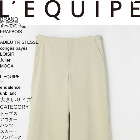
BRAND
BUY10%OFF
すべての商品
FRAPBOIS
ADIEU TRISTESSE
congés payés
LOISIR
Julier
MOGA
L'EQUIPE
endalence
unbilanc
大きいサイズ
CATEGORY
トップス
アウター
パンツ
スカート
ワンピース