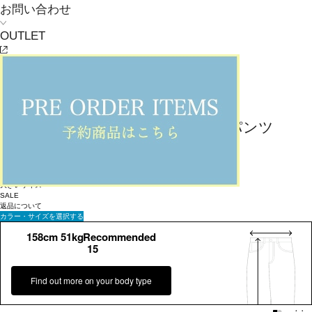
お問い合わせ
OUTLET
返品可
大きいサイズ
SALE
返品について
L'EQUIPE
【大きいサイズ】ドライオックスパンツ
¥
34,100
¥
23,870
(税込)
217ポイント還元 (BIGIポイント)
お気に入りアイテム登録数：
2
返品可
大きいサイズ
SALE
返品について
カラー・サイズを選択する
158cm 51kgRecommended
15
Find out more on your body type