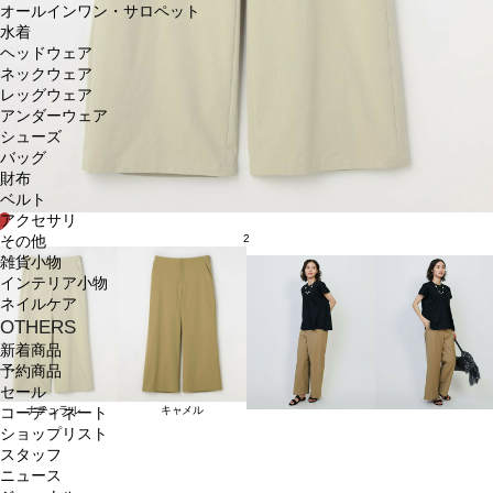
オールインワン・サロペット
水着
ヘッドウェア
ネックウェア
レッグウェア
アンダーウェア
シューズ
バッグ
財布
ベルト
アクセサリ
2
その他
雑貨小物
インテリア小物
ネイルケア
OTHERS
新着商品
予約商品
セール
ナチュラル
キャメル
コーディネート
ショップリスト
スタッフ
ニュース