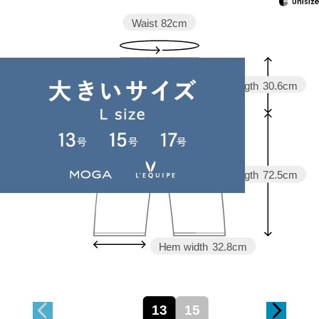
Waist
82cm
Rise length
30.6cm
Hip
107cm
Thickness of thigh
36.3cm
Inseam length
72.5cm
Hem width
32.8cm
13
15