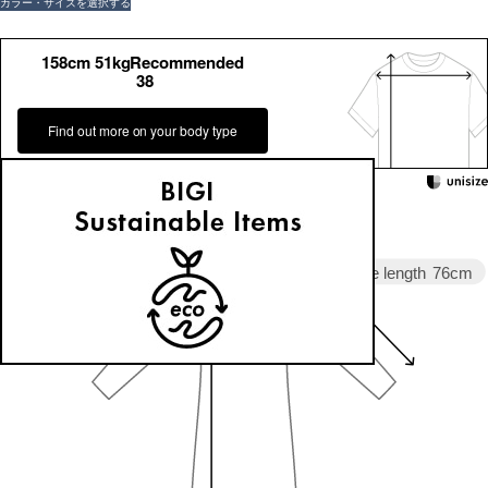
カラー・サイズを選択する
158cm 51kgRecommended
38
Find out more on your body type
Sleeve length
76cm
Width
64.5cm