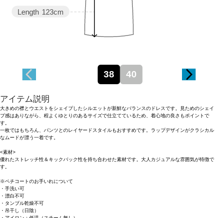
Length
123cm
38
40
アイテム説明
大きめの襟とウエストをシェイプしたシルエットが新鮮なバランスのドレスです。見ためのシェイ
プ感はありながら、程よくゆとりのあるサイズで仕立てているため、着心地の良さもポイントで
す。
一枚ではもちろん、パンツとのレイヤードスタイルもおすすめです。ラップデザインがクラシカル
なムードが漂う一着です。
<素材>
優れたストレッチ性＆キックバック性を持ち合わせた素材です。大人カジュアルな雰囲気が特徴で
す。
※ペチコートのお手いれについて
・手洗い可
・漂白不可
・タンブル乾燥不可
・吊干し（日陰）
・アイロン：低温（スチーム無し）