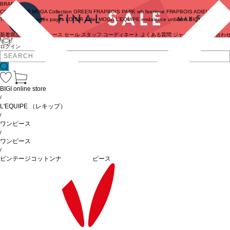
BRAND
COUTURIER
MOGA Collection
GREEN
FRAPBOIS PARK
wb
feerique
FRAPBOIS
ADIEU
TRISTESSE
congés payés
LOISIR
Julier
MOGA
L'EQUIPE
endalence
unbilanc
BIGI online store
新着商品
(ライブ)
ニュース
セール
スタッフ
コーディネート
よくある質問
ジャーナル
お問い合わ
ログイン
BIGI online store
/
L'EQUIPE
（レキップ）
/
ワンピース
/
ワンピース
/
ビンテージコットンナイロンワンピース