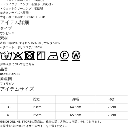
・ドライクリーニング：石油系（弱処理）
・ウェットクリーニング：弱処理
※大きいサイズも展開中
大きいサイズ品番：B5565FOP031
アイテム詳細
タイプ
ワンピース
素材
表地：綿82%, ナイロン15%, ポリウレタン3%
ペチコート：ポリエステル100%
お手入れについてはこちら
品番
B5561FOP031
原産国
フィリピン
アイテムサイズ
総丈
身幅
ゆき
38
123cm
64.5cm
76cm
40
125cm
65.5cm
78cm
※BIGI ONLINE STOREの商品は、独自の採寸方法により採寸をしております。
※採寸方法については
サイズガイド
をご覧ください。