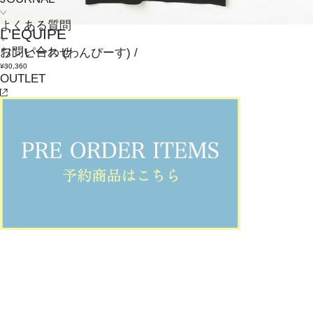
よくある質問
L'EQUIPE
お問い合わせ
ワンピース
(わんぴーす)
/
¥30,360
OUTLET