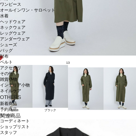
ワンピース
オールインワン・サロペット
水着
ヘッドウェア
ネックウェア
レッグウェア
アンダーウェア
シューズ
バッグ
財布
ベルト
13
アクセサリ
その他
雑貨小物
インテリア小物
ネイルケア
OTHERS
新着商品
予約商品
カーキ
ブラック
セール
関連商品
コーディネート
ショップリスト
スタッフ