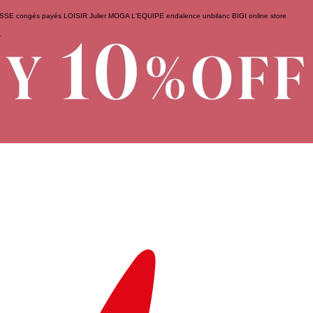
ESSE
congés payés
LOISIR
Julier
MOGA
L'EQUIPE
endalence
unbilanc
BIGI online store
せ