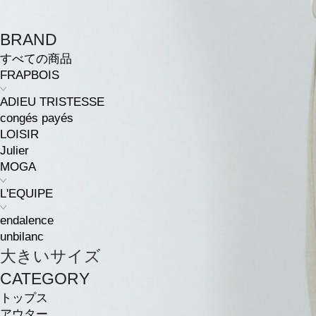
BRAND
すべての商品
FRAPBOIS
ADIEU TRISTESSE
congés payés
LOISIR
Julier
MOGA
L'EQUIPE
endalence
unbilanc
大きいサイズ
CATEGORY
トップス
アウター