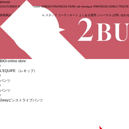
BRAND
COUTURIER
MOGA Collection
GREEN
FRAPBOIS PARK
wb
feerique
FRAPBOIS
ADIEU TRIST
新着商品
(ライブ)
ニュース
セール
スタッフ
コーディネート
よくある質問
ジャーナル
お問い合わ
ログイン
BIGI online store
/
L'EQUIPE
（レキップ）
/
パンツ
/
パンツ
/
2wayピンストライプパンツ