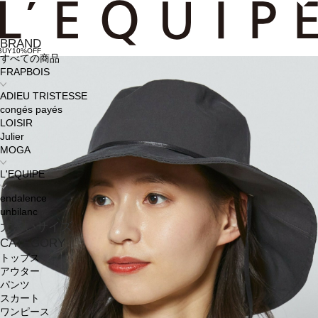
BRAND
BUY10%OFF
すべての商品
FRAPBOIS
ADIEU TRISTESSE
congés payés
LOISIR
Julier
MOGA
L'EQUIPE
endalence
unbilanc
大きいサイズ
CATEGORY
トップス
アウター
パンツ
スカート
ワンピース