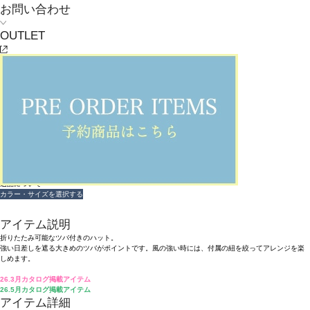
お問い合わせ
OUTLET
SOLDOUT
返品可
返品について
L'EQUIPE
ツバ付きハット
¥
19,800
(税込)
180ポイント還元 (BIGIポイント)
お気に入りアイテム登録数：
3
SOLDOUT
返品可
返品について
カラー・サイズを選択する
アイテム説明
折りたたみ可能なツバ付きのハット。
強い日差しを遮る大きめのツバがポイントです。風の強い時には、付属の紐を絞ってアレンジを楽
しめます。
26.3月カタログ掲載アイテム
26.5月カタログ掲載アイテム
アイテム詳細