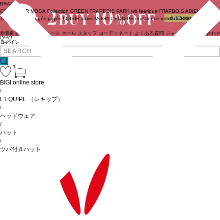
BRAND
COUTURIER
MOGA Collection
GREEN
FRAPBOIS PARK
wb
feerique
FRAPBOIS
ADIEU
TRISTESSE
congés payés
LOISIR
Julier
MOGA
L'EQUIPE
endalence
unbilanc
BIGI online store
新着商品
(ライブ)
ニュース
セール
スタッフ
コーディネート
よくある質問
ジャーナル
お問い合わ
ログイン
BIGI online store
/
L'EQUIPE
（レキップ）
/
ヘッドウェア
/
ハット
/
ツバ付きハット