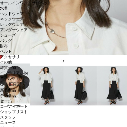
オールインワン・サロペット
水着
ヘッドウェア
ネックウェア
レッグウェア
アンダーウェア
シューズ
バッグ
財布
ベルト
アクセサリ
3
その他
雑貨小物
インテリア小物
ネイルケア
OTHERS
新着商品
予約商品
セール
チャコール
コーディネート
ショップリスト
スタッフ
ニュース