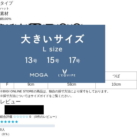
タイプ
ハット
素材
綿100%
お手入れについてはこちら
品番
B5562EHT918
原産国
日本
アイテムサイズ
高さ
頭周り
つば
F
9cm
58cm
10cm
※BIGI ONLINE STOREの商品は、独自の採寸方法により採寸をしております。
※採寸方法については
サイズガイド
をご覧ください。
レビュー
レビューを投稿する
総合評価
☆☆☆☆☆
0
（0件のレビュー）
★★★★★
0人
（0％）