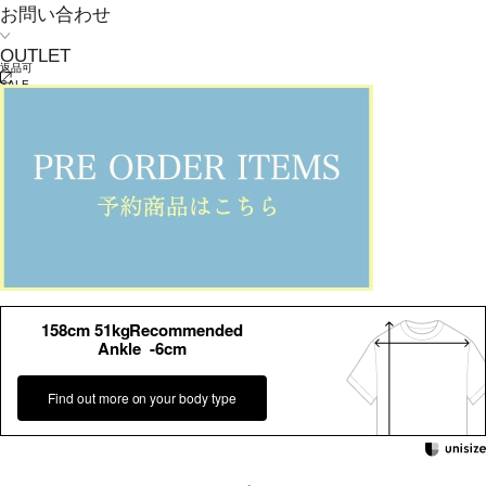
お問い合わせ
OUTLET
返品可
SALE
返品について
L'EQUIPE
ライトタッサーワンピース
¥
46,200
¥
32,340
(税込)
30% OFF
294ポイント還元 (BIGIポイント)
お気に入りアイテム登録数：
14
返品可
SALE
返品について
カラー・サイズを選択する
158cm 51kgRecommended
Ankle -6cm
Find out more on your body type