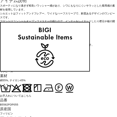
アイテム説明
スポーティになり過ぎず程良いワッシャー感があり、シワにもなりにくいサラッとした着用感の素
材を使用しています。
シルエットはフィットアンドフレアー、ワイドなハーフスリーブで、鮮度あるデザインのワンピー
スです。
フロントはコンシールオープンファスナー仕様なので、インナーをレイヤードしたり襟元や裾の開
き具合も楽しめます。
着脱もしやすい仕様になっています。
<素材>
<<サスティナブル素材>>
タテ糸にリサイクルナイロン糸、ヨコ糸に綿を使用したサステナブル素材です。
程よいスポーツテイストのある大人カジュアル素材です。
26.5月カタログ掲載アイテム
アイテム詳細
タイプ
ワンピース
素材
綿55%, ナイロン45%
お手入れについてはこちら
品番
B5562FOP055
原産国
フィリピン