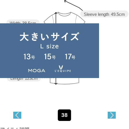
Sleeve length
49.5cm
Width
38.5cm
Waist
38.5cm
Length
123cm
38