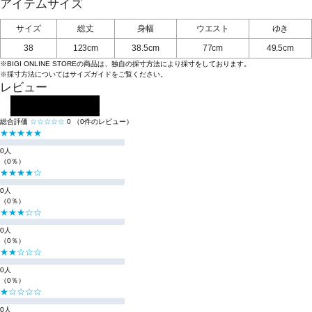
アイテムサイズ
サイズ
総丈
身幅
ウエスト
ゆき
38
123cm
38.5cm
77cm
49.5cm
※BIGI ONLINE STOREの商品は、独自の採寸方法により採寸をしております。
※採寸方法については
サイズガイド
をご覧ください。
レビュー
レビューを投稿する
総合評価
☆☆☆☆☆
0
（0件のレビュー）
★★★★★
0人
（0％）
★★★★☆
0人
（0％）
★★★☆☆
0人
（0％）
★★☆☆☆
0人
（0％）
★☆☆☆☆
0人