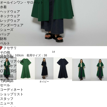
オールインワン・サロペット
水着
ヘッドウェア
ネックウェア
レッグウェア
アンダーウェア
シューズ
バッグ
財布
ベルト
アクセサリ
14
その他
モデル身長：169cm 着用サイズ：38
雑貨小物
インテリア小物
ネイルケア
OTHERS
新着商品
予約商品
グリーン
ネイビー
セール
コーディネート
ショップリスト
スタッフ
ニュース