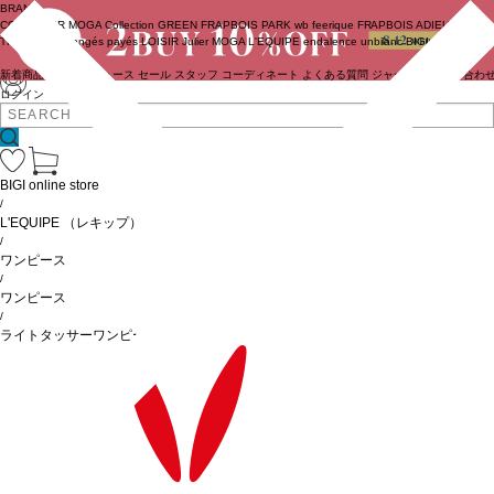
BRAND
COUTURIER
MOGA Collection
GREEN
FRAPBOIS PARK
wb
feerique
FRAPBOIS
ADIEU
TRISTESSE
congés payés
LOISIR
Julier
MOGA
L'EQUIPE
endalence
unbilanc
BIGI online store
新着商品
(ライブ)
ニュース
セール
スタッフ
コーディネート
よくある質問
ジャーナル
お問い合わ
ログイン
BIGI online store
/
L'EQUIPE
（レキップ）
/
ワンピース
/
ワンピース
/
ライトタッサーワンピース