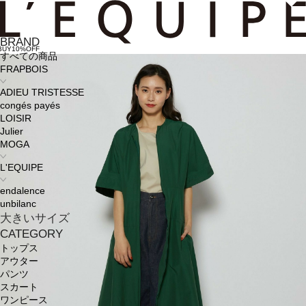
BRAND
BUY10%OFF
すべての商品
FRAPBOIS
ADIEU TRISTESSE
congés payés
LOISIR
Julier
MOGA
L'EQUIPE
endalence
unbilanc
大きいサイズ
CATEGORY
トップス
アウター
パンツ
スカート
ワンピース