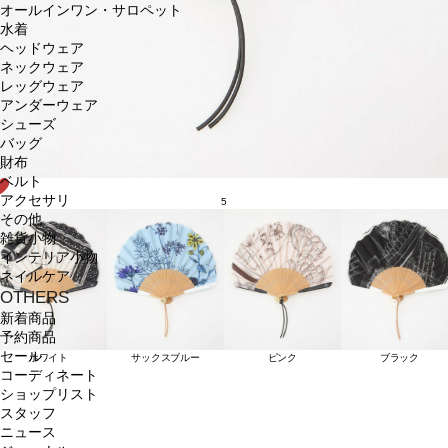
オールインワン・サロペット
水着
ヘッドウェア
ネックウェア
レッグウェア
アンダーウェア
シューズ
バッグ
財布
ベルト
アクセサリ
5
その他
雑貨小物
インテリア小物
ネイルケア
OTHERS
新着商品
予約商品
セール
ホワイト
サックスブルー
ピンク
ブラック
コーディネート
ショップリスト
スタッフ
ニュース