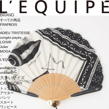
BRAND
すべての商品
FRAPBOIS
ADIEU TRISTESSE
congés payés
LOISIR
Julier
MOGA
L'EQUIPE
endalence
unbilanc
大きいサイズ
CATEGORY
トップス
アウター
パンツ
スカート
ワンピース