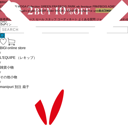
BRAND
COUTURIER
MOGA Collection
GREEN
FRAPBOIS PARK
wb
feerique
FRAPBOIS
ADIEU
TRISTESSE
congés payés
LOISIR
Julier
MOGA
L'EQUIPE
endalence
unbilanc
BIGI online store
新着商品
(ライブ)
ニュース
セール
スタッフ
コーディネート
よくある質問
ジャーナル
お問い合わ
ログイン
BIGI online store
/
L'EQUIPE
（レキップ）
/
雑貨小物
/
その他小物
/
manipuri 別注 扇子