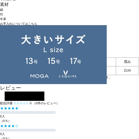
素材
絹
竹
牛革
お手入れについてはこちら
品番
B5562SEZ903
原産国
中国
アイテムサイズ
全長
幅（広げたとき）
厚み
F
22cm
28cm
2cm
※BIGI ONLINE STOREの商品は、独自の採寸方法により採寸をしております。
※採寸方法については
サイズガイド
をご覧ください。
レビュー
レビューを投稿する
総合評価
☆☆☆☆☆
0
（0件のレビュー）
★★★★★
0人
（0％）
★★★★☆
0人
（0％）