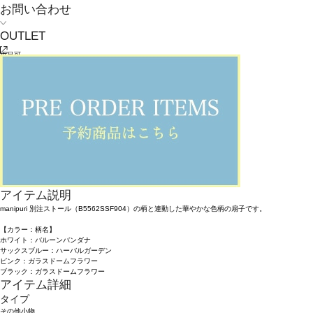
お問い合わせ
OUTLET
返品可
返品について
L'EQUIPE
manipuri 別注 扇子
¥
12,100
(税込)
110ポイント還元 (BIGIポイント)
お気に入りアイテム登録数：
5
返品可
返品について
カラー・サイズを選択する
アイテム説明
manipuri 別注ストール（B5562SSF904）の柄と連動した華やかな色柄の扇子です。
【カラー：柄名】
ホワイト：バルーンバンダナ
サックスブルー：ハーバルガーデン
ピンク：ガラスドームフラワー
ブラック：ガラスドームフラワー
アイテム詳細
タイプ
その他小物