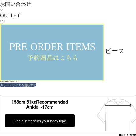
お問い合わせ
OUTLET
返品可
大きいサイズ
返品について
L'EQUIPE
【大きいサイズ】圧縮スムースワンピース
¥
55,000
(税込)
500ポイント還元 (BIGIポイント)
お気に入りアイテム登録数：
6
返品可
大きいサイズ
返品について
カラー・サイズを選択する
158cm 51kgRecommended
Ankle -17cm
Find out more on your body type