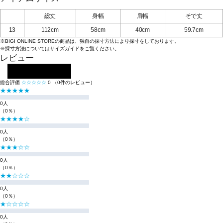
総丈
身幅
肩幅
そで丈
13
112cm
58cm
40cm
59.7cm
※BIGI ONLINE STOREの商品は、独自の採寸方法により採寸をしております。
※採寸方法については
サイズガイド
をご覧ください。
レビュー
レビューを投稿する
総合評価
☆☆☆☆☆
0
（0件のレビュー）
★★★★★
0人
（0％）
★★★★☆
0人
（0％）
★★★☆☆
0人
（0％）
★★☆☆☆
0人
（0％）
★☆☆☆☆
0人