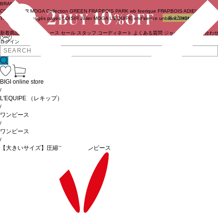
BRAND
COUTURIER
MOGA Collection
GREEN
FRAPBOIS PARK
wb
feerique
FRAPBOIS
ADIEU
TRISTESSE
congés payés
LOISIR
Julier
MOGA
L'EQUIPE
endalence
unbilanc
BIGI online store
新着商品
(ライブ)
ニュース
セール
スタッフ
コーディネート
よくある質問
ジャーナル
お問い合わ
ログイン
BIGI online store
/
L'EQUIPE
（レキップ）
/
ワンピース
/
ワンピース
/
【大きいサイズ】圧縮スムースワンピース