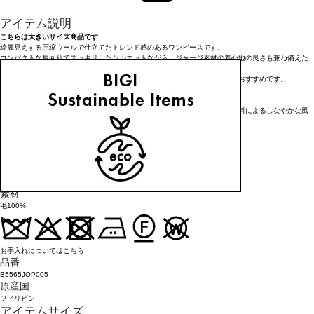
アイテム説明
こちらは大きいサイズ商品です
綺麗見えする圧縮ウールで仕立てたトレンド感のあるワンピースです。
コンパクトな肩回りでスッキリしたシルエットながら、ジャージ素材の着心地の良さも兼ね備えた
アイテムです。
一枚での着こなしはもちろん、釦を開けてパンツとのレイヤードスタイルもおすすめです。
<素材>
ウール圧縮に特殊な加工を施すことにより、布帛の様な適度なハリ感と高原料によるしなやかな風
合い、そして高級感のある光沢を共存させたウール圧縮ジャージ素材です。
※レギュラーサイズも展開中
レギュラーサイズ品番：B5561JOP005
アイテム詳細
タイプ
ワンピース
素材
毛100%
お手入れについてはこちら
品番
B5565JOP005
原産国
フィリピン
アイテムサイズ