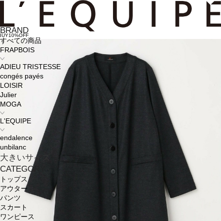
BRAND
BUY10%OFF
すべての商品
FRAPBOIS
ADIEU TRISTESSE
congés payés
LOISIR
Julier
MOGA
L'EQUIPE
endalence
unbilanc
大きいサイズ
CATEGORY
トップス
アウター
パンツ
スカート
ワンピース