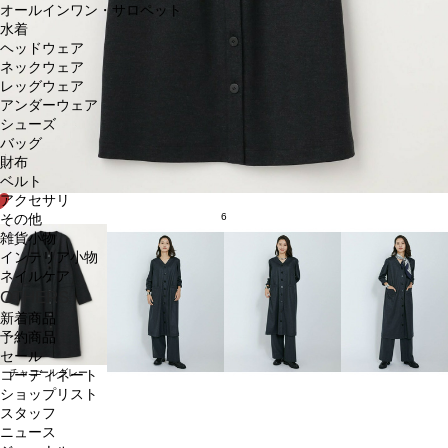
オールインワン・サロペット
水着
ヘッドウェア
ネックウェア
レッグウェア
アンダーウェア
シューズ
バッグ
財布
ベルト
アクセサリ
6
その他
雑貨小物
インテリア小物
ネイルケア
OTHERS
新着商品
予約商品
セール
チャコールグレー
コーディネート
ショップリスト
スタッフ
ニュース