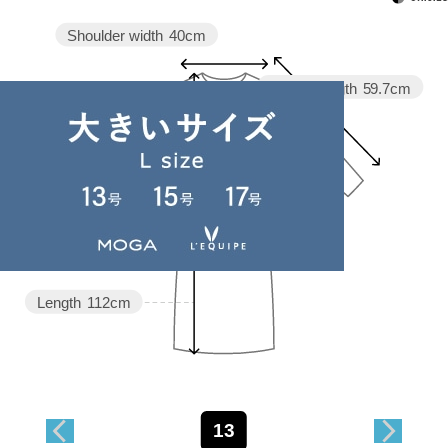
Shoulder width
40cm
Sleeve length
59.7cm
Width
58cm
Length
112cm
13