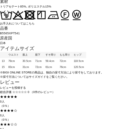
素材
トリアセテート85%, ポリエステル15%
お手入れについてはこちら
品番
B5565XPT541
原産国
日本
アイテムサイズ
ウエスト
股上
股下
すそ周り
もも周り
ヒップ
13
79cm
30.5cm
71cm
59.4cm
72cm
118.5cm
15
83cm
31cm
72cm
61cm
76cm
120.5cm
※BIGI ONLINE STOREの商品は、独自の採寸方法により採寸をしております。
※採寸方法については
サイズガイド
をご覧ください。
レビュー
レビューを投稿する
総合評価
☆☆☆☆☆
0
（0件のレビュー）
★★★★★
0人
（0％）
★★★★☆
0人
（0％）
★★★☆☆