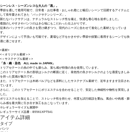
シーンレス・シーズンレスな大人の「黒」。
季節を通して着用可能で、日常着・お仕事着・おしゃれ着にと幅広いシーンで活躍するアイテムと
して長年愛されてきた「バックサテンシリーズ」。
新たなバックサテンは、ナチュラルなストレッチ性を備え、快適な着心地を追求しました。
着脱のしやすさやパンツのはき心地にもこだわった仕上がりです。
従来のバックサテンの良さを受け継ぎつつ、現代のニーズに合わせて進化した素材となっていま
す。
デザインによって手洗いも可能です。夏場など汗をかきやすい季節や頻繁に着用するシーンでも快
適に過ごせます。
<素材>
<＜オリジナル素材＞>
<＜サステナブル素材＞>
「糸・織・染色 ALL made in JAPAN」
トリアセテートの糸の中でも膨らみ、落ち感が特徴の糸を使用しています。
このトリアセテート糸の形状はシルクの断面に近く、発色性の良さやシルクのような適度なきしみ
を持った質感が魅力です。
また、トリアセテートは木材パルプなどを原料にしたサステナブル素材で、近年ますます注目され
ています。
さらに、このトリアセテートにポリエステルを合わせることで、安定した伸縮性や物性を実現しま
した。
ポリエステルを加えることで、ストレッチ性を持たせ、何度も試行錯誤を重ね、風合いや肉感・膨
らみ感を最大限に引き出す加工をおこなっています。
※レギュラーサイズも展開中
レギュラーサイズ品番：B5561XPT541
アイテム詳細
タイプ
パンツ