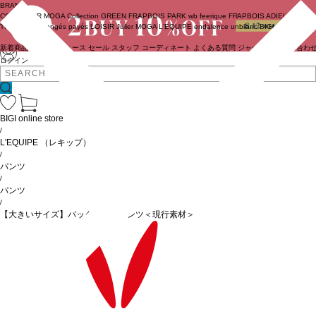
BRAND
COUTURIER
MOGA Collection
GREEN
FRAPBOIS PARK
wb
feerique
FRAPBOIS
ADIEU
TRISTESSE
congés payés
LOISIR
Julier
MOGA
L'EQUIPE
endalence
unbilanc
BIGI online store
新着商品
(ライブ)
ニュース
セール
スタッフ
コーディネート
よくある質問
ジャーナル
お問い合わ
ログイン
BIGI online store
/
L'EQUIPE
（レキップ）
/
パンツ
/
パンツ
/
【大きいサイズ】バックサテンパンツ＜現行素材＞