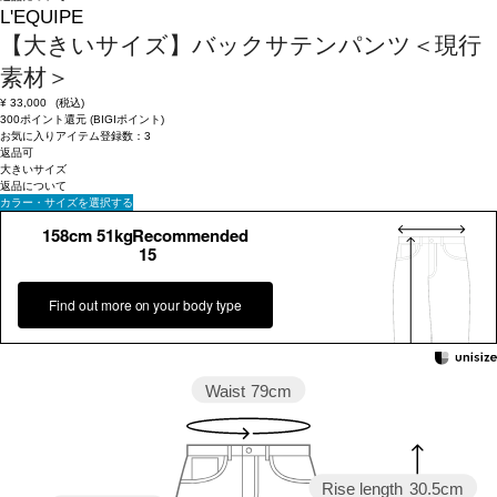
L'EQUIPE
【大きいサイズ】バックサテンパンツ＜現行
素材＞
¥
33,000
(税込)
300ポイント還元 (BIGIポイント)
お気に入りアイテム登録数：
3
返品可
大きいサイズ
返品について
カラー・サイズを選択する
158cm 51kgRecommended
15
Find out more on your body type
Waist
79cm
Rise length
30.5cm