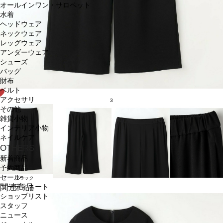
オールインワン・サロペット
水着
ヘッドウェア
ネックウェア
レッグウェア
アンダーウェア
シューズ
バッグ
財布
ベルト
アクセサリ
3
その他
雑貨小物
インテリア小物
ネイルケア
OTHERS
新着商品
予約商品
セール
ブラック
関連商品
コーディネート
ショップリスト
スタッフ
ニュース