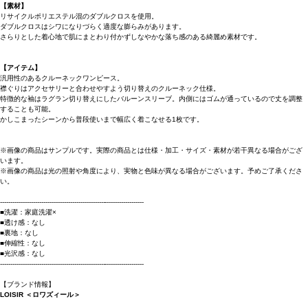
【素材】
リサイクルポリエステル混のダブルクロスを使用。
ダブルクロスはシワになりづらく適度な膨らみがあります。
さらりとした着心地で肌にまとわり付かずしなやかな落ち感のある綺麗め素材です。
【アイテム】
汎用性のあるクルーネックワンピース。
襟ぐりはアクセサリーと合わせやすよう切り替えのクルーネック仕様。
特徴的な袖はラグラン切り替えにしたバルーンスリーブ。内側にはゴムが通っているので丈を調整
することも可能。
かしこまったシーンから普段使いまで幅広く着こなせる1枚です。
※画像の商品はサンプルです。実際の商品とは仕様・加工・サイズ・素材が若干異なる場合がござ
います。
※画像の商品は光の照射や角度により、実物と色味が異なる場合がございます。予めご了承くださ
い。
----------------------------------------------------------------------
■洗濯：家庭洗濯×
■透け感：なし
■裏地：なし
■伸縮性：なし
■光沢感：なし
----------------------------------------------------------------------
【ブランド情報】
LOISIR ＜ロワズィール＞