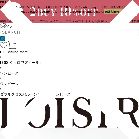
BRAND
COUTURIER
MOGA Collection
GREEN
FRAPBOIS PARK
wb
feerique
FRAPBOIS
ADIEU
TRISTESSE
congés payés
LOISIR
Julier
MOGA
L'EQUIPE
endalence
unbilanc
BIGI online store
新着商品
(ライブ)
ニュース
セール
スタッフ
コーディネート
よくある質問
ジャーナル
お問い合わ
ログイン
BIGI online store
/
LOISIR
（ロワズィール）
/
ワンピース
/
ワンピース
/
ダブルクロスバルーンスリーブワンピース