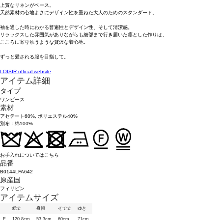
上質なリネンがベース。
天然素材の心地よさにデザイン性を重ねた大人のためのスタンダード。
袖を通した時にわかる普遍性とデザイン性、そして清潔感。
リラックスした雰囲気がありながらも細部まで行き届いた凛とした作りは、
こころに寄り添うような贅沢な着心地。
ずっと愛される服を目指して。
LOISIR official website
アイテム詳細
タイプ
ワンピース
素材
アセテート60%, ポリエステル40%
別布：綿100%
お手入れについてはこちら
品番
B0144LFA642
原産国
フィリピン
アイテムサイズ
総丈
身幅
そで丈
ゆき
F
120.8cm
53.3cm
60cm
71cm