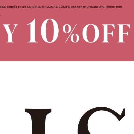
ESSE
congés payés
LOISIR
Julier
MOGA
L'EQUIPE
endalence
unbilanc
BIGI online store
せ