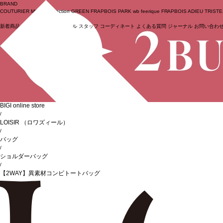
BRAND
COUTURIER
MOGA Collection
GREEN
FRAPBOIS PARK
wb
feerique
FRAPBOIS
ADIEU TRIST
新着商品
(ライブ)
ニュース
セール
スタッフ
コーディネート
よくある質問
ジャーナル
お問い合わ
ログイン
BIGI online store
/
LOISIR
（ロワズィール）
/
バッグ
/
ショルダーバッグ
/
【2WAY】異素材コンビトートバッグ