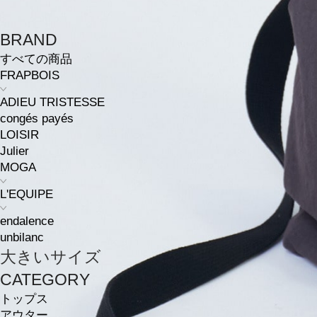
BRAND
すべての商品
FRAPBOIS
ADIEU TRISTESSE
congés payés
LOISIR
Julier
MOGA
L'EQUIPE
endalence
unbilanc
大きいサイズ
CATEGORY
トップス
アウター