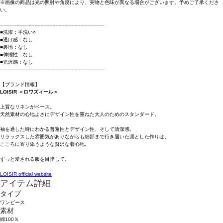
※画像の商品は光の照射や角度により、実物と色味が異なる場合がございます。予めご了承くださ
い。
----------------------------------------------------------------------
■洗濯：手洗い○
■透け感：なし
■裏地：なし
■伸縮性：なし
■光沢感：なし
----------------------------------------------------------------------
【ブランド情報】
LOISIR ＜ロワズィール＞
上質なリネンがベース。
天然素材の心地よさにデザイン性を重ねた大人のためのスタンダード。
袖を通した時にわかる普遍性とデザイン性、そして清潔感。
リラックスした雰囲気がありながらも細部まで行き届いた凛とした作りは、
こころに寄り添うような贅沢な着心地。
ずっと愛される服を目指して。
LOISIR official website
アイテム詳細
タイプ
ワンピース
素材
綿100％