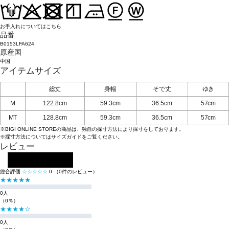
お手入れについてはこちら
品番
B0153LFA624
原産国
中国
アイテムサイズ
総丈
身幅
そで丈
ゆき
M
122.8cm
59.3cm
36.5cm
57cm
MT
128.8cm
59.3cm
36.5cm
57cm
※BIGI ONLINE STOREの商品は、独自の採寸方法により採寸をしております。
※採寸方法については
サイズガイド
をご覧ください。
レビュー
レビューを投稿する
総合評価
☆☆☆☆☆
0
（0件のレビュー）
★★★★★
0人
（0％）
★★★★☆
0人