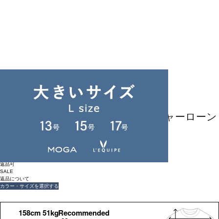
返品可
SALE
返品について
LOISIR
【MTサイズ有り】コットンワッシャーローン
バルーンスリーブワンピース
¥
29,700
¥
14,850
(税込)
135ポイント還元 (BIGIポイント)
お気に入りアイテム登録数：
26
返品可
SALE
返品について
カラー・サイズを選択する
158cm 51kgRecommended