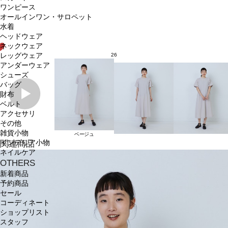
ワンピース
オールインワン・サロペット
水着
ヘッドウェア
ネックウェア
レッグウェア
26
アンダーウェア
シューズ
バッグ
財布
ベルト
アクセサリ
その他
雑貨小物
ベージュ
インテリア小物
関連商品
ネイルケア
OTHERS
新着商品
予約商品
セール
コーディネート
ショップリスト
スタッフ