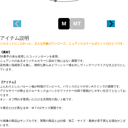
M
MT
アイテム説明
シルエットにこだわった、大人な印象のワンピース。ニュアンスカラーもポイントのひとつです。
【素材】
50番手の糸を使用したコットンローンを使用。
ニュアンスのあるオリジナルカラーに染めて他にはない展開です。
染色後に塩縮加工を施し、独特な膨らみとワッシャー感を出しヴィンテージライクな仕上がりにし
ています。
【アイテム】
ふんわりとしたバルーン袖が特徴のワンピース。バランスのとりやすいAラインでの展開です。
アクセサリーが映えるクルーネックはバックがファスナー仕様で着脱がしやすい仕立てとなってお
ります。
オン・オフ問わず着用いただける汎用性の高い１枚です。
※着丈だけが異なるＭ・ＭＴの2サイズ展開です。
※画像の商品はサンプルです。実際の商品とは仕様・加工・サイズ・素材が若干異なる場合がござ
います。