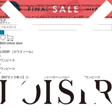
BRAND
COUTURIER
MOGA Collection
GREEN
FRAPBOIS PARK
wb
feerique
FRAPBOIS
ADIEU
TRISTESSE
congés payés
LOISIR
Julier
MOGA
L'EQUIPE
endalence
unbilanc
BIGI online store
新着商品
(ライブ)
ニュース
セール
スタッフ
コーディネート
よくある質問
ジャーナル
お問い合わ
ログイン
BIGI online store
/
LOISIR
（ロワズィール）
/
ワンピース
/
ワンピース
/
【MTサイズ有り】コットンワッシャーローンバルーンスリーブワンピース