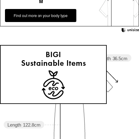
M
Find out more on your body type
Sleeve length
36.5cm
Width
59.3cm
Length
122.8cm