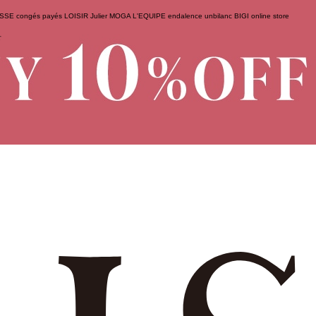
ESSE
congés payés
LOISIR
Julier
MOGA
L'EQUIPE
endalence
unbilanc
BIGI online store
せ