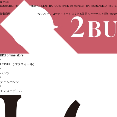
BRAND
COUTURIER
MOGA Collection
GREEN
FRAPBOIS PARK
wb
feerique
FRAPBOIS
ADIEU TRIST
新着商品
(ライブ)
ニュース
セール
スタッフ
コーディネート
よくある質問
ジャーナル
お問い合わ
ログイン
BIGI online store
/
LOISIR
（ロワズィール）
/
パンツ
/
デニムパンツ
/
モンローデニム