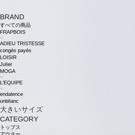
BRAND
すべての商品
FRAPBOIS
ADIEU TRISTESSE
congés payés
LOISIR
Julier
MOGA
L'EQUIPE
endalence
unbilanc
大きいサイズ
CATEGORY
トップス
アウター