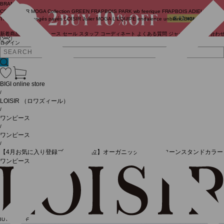
BRAND
COUTURIER
MOGA Collection
GREEN
FRAPBOIS PARK
wb
feerique
FRAPBOIS
ADIEU
TRISTESSE
congés payés
LOISIR
Julier
MOGA
L'EQUIPE
endalence
unbilanc
BIGI online store
新着商品
(ライブ)
ニュース
セール
スタッフ
コーディネート
よくある質問
ジャーナル
お問い合わ
ログイン
BIGI online store
/
LOISIR
（ロワズィール）
/
ワンピース
/
ワンピース
/
【4月お気に入り登録ブランド内5位】オーガニックコットンローンスタンドカラー
ワンピース
BUY10%OFF