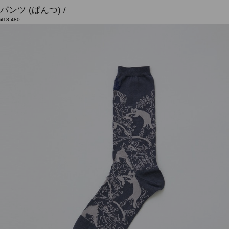
パンツ
(ぱんつ)
/
¥18,480