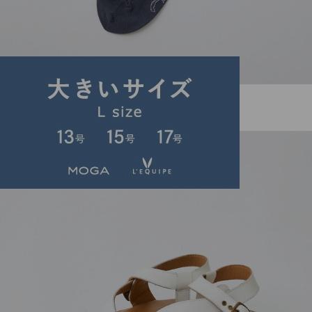
LOISIR
ソックス
(そっくす)
/
¥2,860