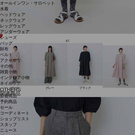
オールインワン・サロペット
水着
ヘッドウェア
ネックウェア
レッグウェア
アンダーウェア
シューズ
47
バッグ
財布
ベルト
アクセサリ
その他
雑貨小物
インテリア小物
ネイルケア
ピンク
グレー
ブラック
OTHERS
関連商品
新着商品
予約商品
セール
コーディネート
ショップリスト
スタッフ
ニュース