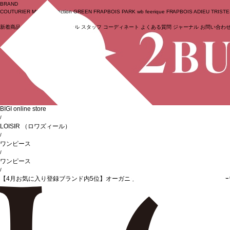
BRAND
COUTURIER
MOGA Collection
GREEN
FRAPBOIS PARK
wb
feerique
FRAPBOIS
ADIEU TRIST
新着商品
(ライブ)
ニュース
セール
スタッフ
コーディネート
よくある質問
ジャーナル
お問い合わ
ログイン
BIGI online store
/
LOISIR
（ロワズィール）
/
ワンピース
/
ワンピース
/
【4月お気に入り登録ブランド内5位】オーガニックコットンローンスタンドカラー