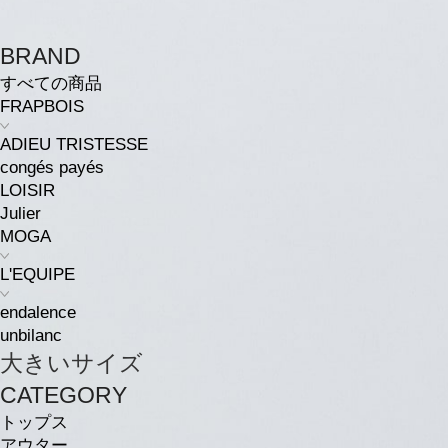
BRAND
すべての商品
FRAPBOIS
ADIEU TRISTESSE
congés payés
LOISIR
Julier
MOGA
L'EQUIPE
endalence
unbilanc
大きいサイズ
CATEGORY
トップス
アウター