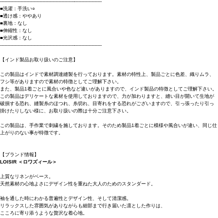
----------------------------------------------------------------------
■洗濯：手洗い○
■透け感：ややあり
■裏地：なし
■伸縮性：なし
■光沢感：なし
----------------------------------------------------------------------
【インド製品お取り扱いのご注意】
この製品はインドで素材調達縫製を行っております。素材の特性上、製品ごとに色差、織りムラ、
フシ等がありますので素材の特徴としてご理解下さい。
また、製品1着ごとに風合いや色など違いがありますので、インド製品の特徴としてご理解下さい。
この製品はデリケートな素材を使用しておりますので、力が加わりますと、縫い目が開いて生地が
破損する恐れ、縫製糸のほつれ、糸切れ、目寄れをする恐れがございますので、引っ張ったり引っ
掛けたりしない様に、お取り扱いの際は十分ご注意下さい。
この製品は、手作業で刺繍を施しております。そのため製品1着ごとに模様や風合いが違い、同じ仕
上がりのない事が特徴です。
【ブランド情報】
LOISIR ＜ロワズィール＞
上質なリネンがベース。
天然素材の心地よさにデザイン性を重ねた大人のためのスタンダード。
袖を通した時にわかる普遍性とデザイン性、そして清潔感。
リラックスした雰囲気がありながらも細部まで行き届いた凛とした作りは、
こころに寄り添うような贅沢な着心地。