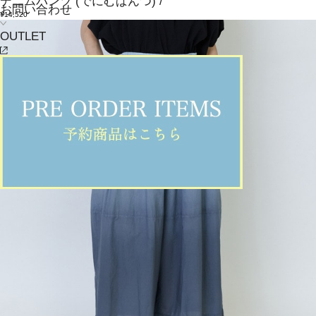
デニムパンツ
(でにむぱんつ)
/
お問い合わせ
¥14,520
OUTLET