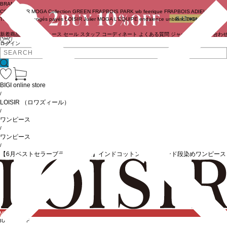
BRAND
COUTURIER
MOGA Collection
GREEN
FRAPBOIS PARK
wb
feerique
FRAPBOIS
ADIEU
TRISTESSE
congés payés
LOISIR
Julier
MOGA
L'EQUIPE
endalence
unbilanc
BIGI online store
新着商品
(ライブ)
ニュース
セール
スタッフ
コーディネート
よくある質問
ジャーナル
お問い合わ
ログイン
BIGI online store
/
LOISIR
（ロワズィール）
/
ワンピース
/
ワンピース
/
【6月ベストセラーブランド内4位】インドコットンボイルハンド段染めワンピース
IME SALE
BUY10%OFF