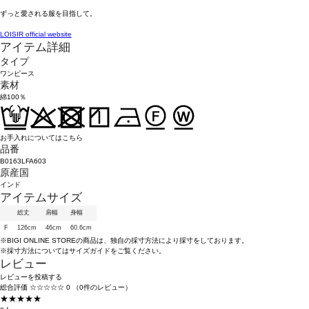
ずっと愛される服を目指して。
LOISIR official website
アイテム詳細
タイプ
ワンピース
素材
綿100％
お手入れについてはこちら
品番
B0163LFA603
原産国
インド
アイテムサイズ
総丈
肩幅
身幅
F
126cm
46cm
60.6cm
※BIGI ONLINE STOREの商品は、独自の採寸方法により採寸をしております。
※採寸方法については
サイズガイド
をご覧ください。
レビュー
レビューを投稿する
総合評価
☆☆☆☆☆
0
（0件のレビュー）
★★★★★