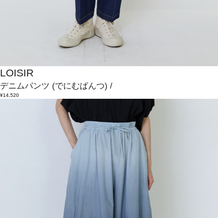
LOISIR
デニムパンツ
(でにむぱんつ)
/
¥14,520