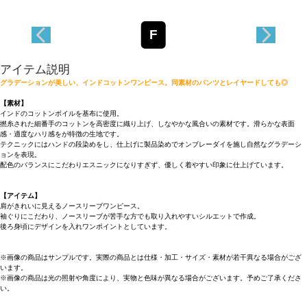
F
アイテム説明
グラデーションが美しい、インドコットンワンピース。同素材のパンツとレイヤードしても◎
【素材】
インドのコットンボイルを基布に使用。
撚糸された細番手のコットンを高密度に織り上げ、しなやかな風合いの素材です。滑らかな表面
感・適度なハリ感をが特徴の生地です。
テクニックにはハンドの段染めをし、仕上げに製品染めでオンブレーダイを施し自然なグラデーシ
ョンを表現。
配色のバランスにこだわりエスニックになりすぎず、優しく着やすい印象に仕上げています。
【アイテム】
肩がきれいに見えるノースリーブワンピース。
袖ぐりにこだわり、ノースリーブが苦手な方でも取り入れやすいシルエットで作成。
後ろ身頃にデザインを入れワンポイントとしています。
※画像の商品はサンプルです。実際の商品とは仕様・加工・サイズ・素材が若干異なる場合がござ
います。
※画像の商品は光の照射や角度により、実物と色味が異なる場合がございます。予めご了承くださ
い。