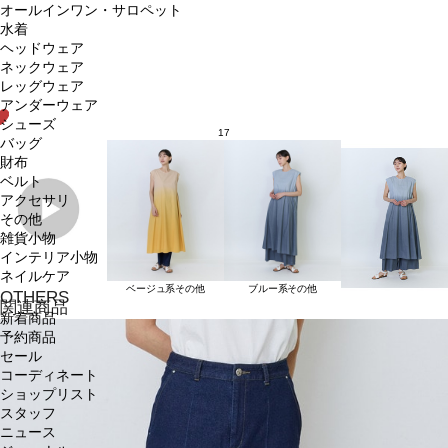
オールインワン・サロペット
水着
ヘッドウェア
ネックウェア
レッグウェア
アンダーウェア
シューズ
17
バッグ
財布
ベルト
アクセサリ
その他
雑貨小物
インテリア小物
ネイルケア
ベージュ系その他
ブルー系その他
OTHERS
関連商品
新着商品
予約商品
セール
コーディネート
ショップリスト
スタッフ
ニュース