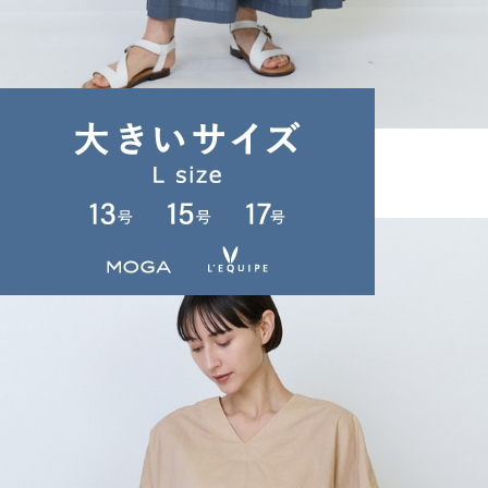
TIME SALE
LOISIR
パンツ
(ぱんつ)
/
¥22,770