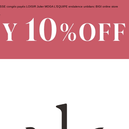
ESSE
congés payés
LOISIR
Julier
MOGA
L'EQUIPE
endalence
unbilanc
BIGI online store
せ