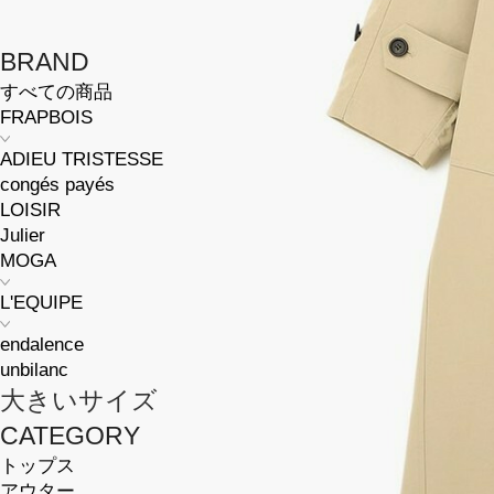
BRAND
すべての商品
FRAPBOIS
ADIEU TRISTESSE
congés payés
LOISIR
Julier
MOGA
L'EQUIPE
endalence
unbilanc
大きいサイズ
CATEGORY
トップス
アウター