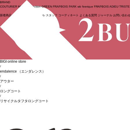
BRAND
COUTURIER
MOGA Collection
GREEN
FRAPBOIS PARK
wb
feerique
FRAPBOIS
ADIEU TRIST
新着商品
(ライブ)
ニュース
セール
スタッフ
コーディネート
よくある質問
ジャーナル
お問い合わ
ログイン
BIGI online store
/
endalence
（エンダレンス）
/
アウター
/
ロングコート
/
リサイクルタフタロングコート