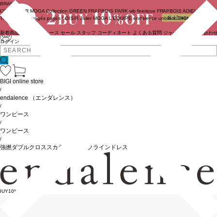
BRAND
COUTURIER
MOGA Collection
GREEN
FRAPBOIS PARK
wb
feerique
FRAPBOIS
ADIEU
TRISTESSE
congés payés
LOISIR
Julier
MOGA
L'EQUIPE
endalence
unbilanc
BIGI online store
新着商品
(ライブ)
ニュース
セール
スタッフ
コーディネート
よくある質問
ジャーナル
お問い合わ
ログイン
BIGI online store
/
endalence
（エンダレンス）
/
ワンピース
/
ワンピース
/
強撚ダブルクロススカラップネックラインドレス
BUY10%OFF