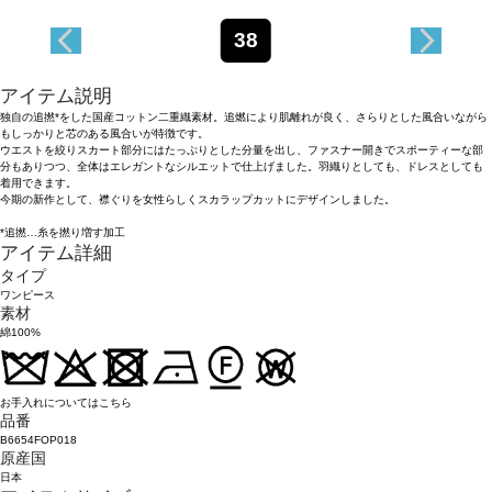
38
アイテム説明
独自の追撚*をした国産コットン二重織素材。追燃により肌離れが良く、さらりとした風合いながら
もしっかりと芯のある風合いが特徴です。
ウエストを絞りスカート部分にはたっぷりとした分量を出し、ファスナー開きでスポーティーな部
分もありつつ、全体はエレガントなシルエットで仕上げました。羽織りとしても、ドレスとしても
着用できます。
今期の新作として、襟ぐりを女性らしくスカラップカットにデザインしました。
*追撚…糸を撚り増す加工
アイテム詳細
タイプ
ワンピース
素材
綿100%
お手入れについてはこちら
品番
B6654FOP018
原産国
日本