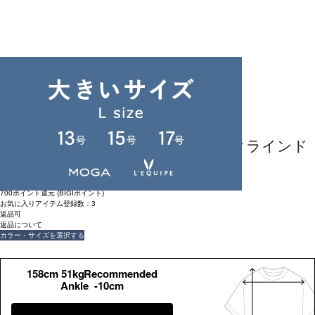
返品可
返品について
endalence
強撚ダブルクロススカラップネックラインド
レス
¥
77,000
(税込)
700ポイント還元 (BIGIポイント)
お気に入りアイテム登録数：
3
返品可
返品について
カラー・サイズを選択する
158cm 51kgRecommended
Ankle -10cm