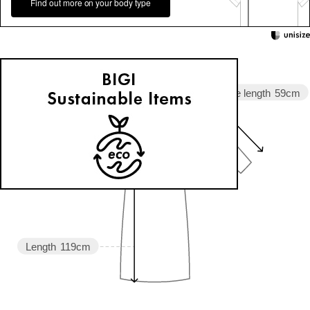
Find out more on your body type
Sleeve length
59cm
Width
48cm
Length
119cm