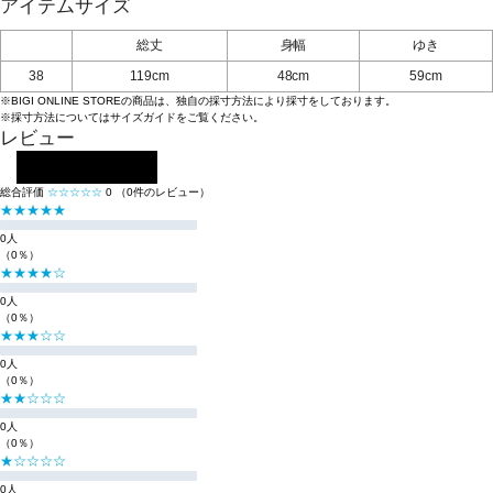
アイテムサイズ
総丈
身幅
ゆき
38
119cm
48cm
59cm
※BIGI ONLINE STOREの商品は、独自の採寸方法により採寸をしております。
※採寸方法については
サイズガイド
をご覧ください。
レビュー
レビューを投稿する
総合評価
☆☆☆☆☆
0
（0件のレビュー）
★★★★★
0人
（0％）
★★★★☆
0人
（0％）
★★★☆☆
0人
（0％）
★★☆☆☆
0人
（0％）
★☆☆☆☆
0人