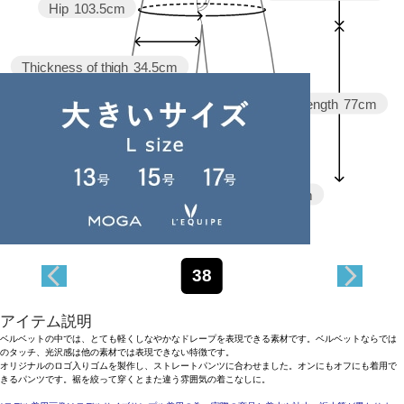
Hip
103.5cm
Thickness of thigh
34.5cm
Inseam length
77cm
Hem width
29.5cm
38
アイテム説明
ベルベットの中では、とても軽くしなやかなドレープを表現できる素材です。ベルベットならでは
のタッチ、光沢感は他の素材では表現できない特徴です。
オリジナルのロゴ入りゴムを製作し、ストレートパンツに合わせました。オンにもオフにも着用で
きるパンツです。裾を絞って穿くとまた違う雰囲気の着こなしに。