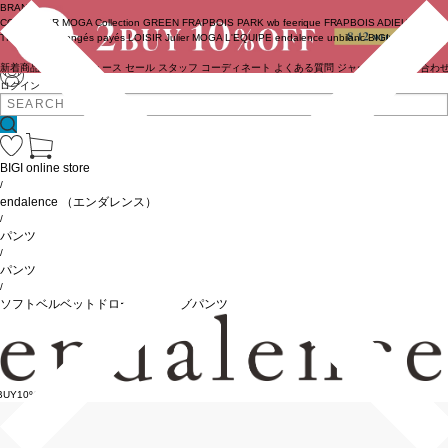
BRAND
COUTURIER
MOGA Collection
GREEN
FRAPBOIS PARK
wb
feerique
FRAPBOIS
ADIEU
TRISTESSE
congés payés
LOISIR
Julier
MOGA
L'EQUIPE
endalence
unbilanc
BIGI online store
新着商品
(ライブ)
ニュース
セール
スタッフ
コーディネート
よくある質問
ジャーナル
お問い合わ
ログイン
BIGI online store
/
endalence
（エンダレンス）
/
パンツ
/
パンツ
/
ソフトベルベットドローストリングパンツ
BUY10%OFF