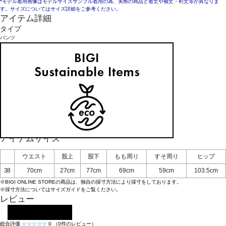
*モデル着用画像はモデルサイズサンプル着用の為、実際の商品と着丈や袖丈・裄丈等が異なりま
す。サイズについてはサイズ詳細をご参考ください。
アイテム詳細
タイプ
パンツ
素材
表地：レーヨン67%, ポリエステル33%
裏地：ポリエステル100%
お手入れについてはこちら
品番
B6654FPT015
原産国
日本
アイテムサイズ
ウエスト
股上
股下
もも周り
すそ周り
ヒップ
38
70cm
27cm
77cm
69cm
59cm
103.5cm
※BIGI ONLINE STOREの商品は、独自の採寸方法により採寸をしております。
※採寸方法については
サイズガイド
をご覧ください。
レビュー
レビューを投稿する
総合評価
☆☆☆☆☆
0
（0件のレビュー）