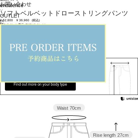
お問い合わせ
endalence
ソフトベルベットドローストリングパンツ
OUTLET
¥
52,800
¥
36,960
(税込)
336ポイント還元 (BIGIポイント)
お気に入りアイテム登録数：
6
返品可
SALE
返品について
カラー・サイズを選択する
158cm 51kgRecommended
Ankle +11cm
Find out more on your body type
Waist
70cm
Rise length
27cm