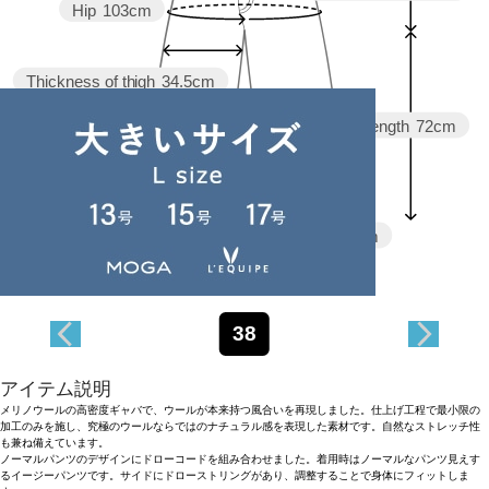
Hip
103cm
Thickness of thigh
34.5cm
Inseam length
72cm
Hem width
32.5cm
38
アイテム説明
メリノウールの高密度ギャバで、ウールが本来持つ風合いを再現しました。仕上げ工程で最小限の
加工のみを施し、究極のウールならではのナチュラル感を表現した素材です。自然なストレッチ性
も兼ね備えています。
ノーマルパンツのデザインにドローコードを組み合わせました。着用時はノーマルなパンツ見えす
るイージーパンツです。サイドにドローストリングがあり、調整することで身体にフィットしま