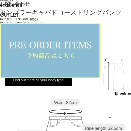
お問い合わせ
endalence
タンブラーギャバドローストリングパンツ
OUTLET
¥
52,800
¥
36,960
(税込)
336ポイント還元 (BIGIポイント)
お気に入りアイテム登録数：
3
返品可
SALE
返品について
カラー・サイズを選択する
158cm 51kgRecommended
Ankle +12cm
Find out more on your body type
Waist
82cm
Rise length
32.5cm