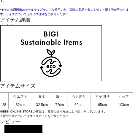
す。
*モデル着用画像はモデルサイズサンプル着用の為、実際の商品と着丈や袖丈・裄丈等が異なりま
す。サイズについてはサイズ詳細をご参考ください。
アイテム詳細
タイプ
パンツ
素材
毛100%
お手入れについてはこちら
品番
B6654FPT037
原産国
日本
アイテムサイズ
ウエスト
股上
股下
もも周り
すそ周り
ヒップ
38
82cm
32.5cm
72cm
69cm
65cm
103cm
※BIGI ONLINE STOREの商品は、独自の採寸方法により採寸をしております。
※採寸方法については
サイズガイド
をご覧ください。
レビュー
レビューを投稿する