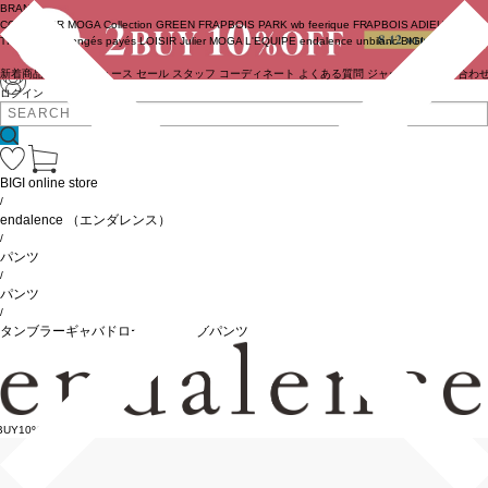
BRAND
COUTURIER
MOGA Collection
GREEN
FRAPBOIS PARK
wb
feerique
FRAPBOIS
ADIEU
TRISTESSE
congés payés
LOISIR
Julier
MOGA
L'EQUIPE
endalence
unbilanc
BIGI online store
新着商品
(ライブ)
ニュース
セール
スタッフ
コーディネート
よくある質問
ジャーナル
お問い合わ
ログイン
BIGI online store
/
endalence
（エンダレンス）
/
パンツ
/
パンツ
/
タンブラーギャバドローストリングパンツ
BUY10%OFF