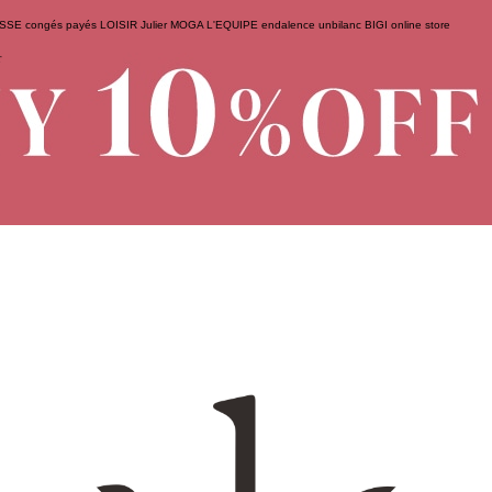
ESSE
congés payés
LOISIR
Julier
MOGA
L'EQUIPE
endalence
unbilanc
BIGI online store
せ