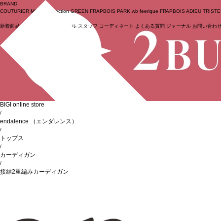
BRAND
COUTURIER
MOGA Collection
GREEN
FRAPBOIS PARK
wb
feerique
FRAPBOIS
ADIEU TRIST
新着商品
(ライブ)
ニュース
セール
スタッフ
コーディネート
よくある質問
ジャーナル
お問い合わ
ログイン
BIGI online store
/
endalence
（エンダレンス）
/
トップス
/
カーディガン
/
接結2重編みカーディガン