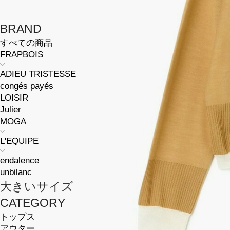
BRAND
すべての商品
FRAPBOIS
ADIEU TRISTESSE
congés payés
LOISIR
Julier
MOGA
L'EQUIPE
endalence
unbilanc
大きいサイズ
CATEGORY
トップス
アウター