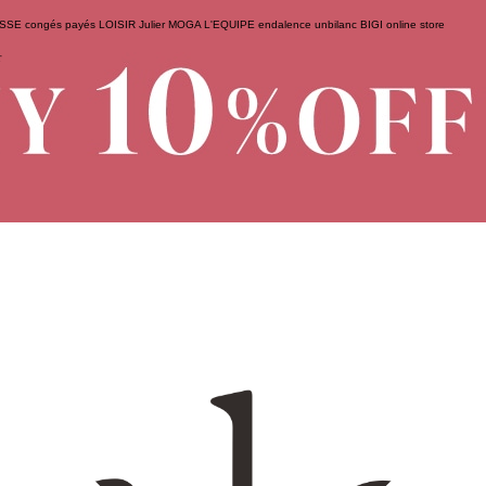
ESSE
congés payés
LOISIR
Julier
MOGA
L'EQUIPE
endalence
unbilanc
BIGI online store
せ