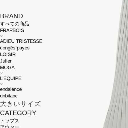
BRAND
すべての商品
FRAPBOIS
ADIEU TRISTESSE
congés payés
LOISIR
Julier
MOGA
L'EQUIPE
endalence
unbilanc
大きいサイズ
CATEGORY
トップス
アウター