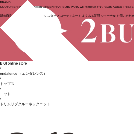
BRAND
COUTURIER
MOGA Collection
GREEN
FRAPBOIS PARK
wb
feerique
FRAPBOIS
ADIEU TRIST
新着商品
(ライブ)
ニュース
セール
スタッフ
コーディネート
よくある質問
ジャーナル
お問い合わ
ログイン
BIGI online store
/
endalence
（エンダレンス）
/
トップス
/
ニット
/
トリムリブクルーネックニット