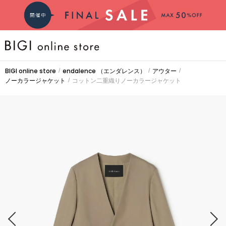
BRAND
BIGI online store
endalence
（エンダレンス）
アウター
/
/
/
ノーカラージャケット
コットン二重織りノーカラージャケット
/
COMING SOON
大きいサイズ
CATEGORY
新着商品
PRE ORDER