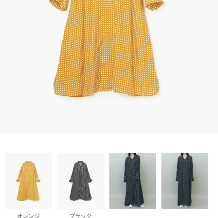
SALE
COORDINATE
NEWS
JOURNAL
よくある質問
お問い合わせ
OUTLET
オレンジ
ブラック