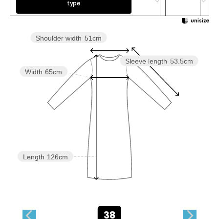
type
Shoulder width
51cm
Sleeve length
53.5cm
Width
65cm
Length
126cm
38