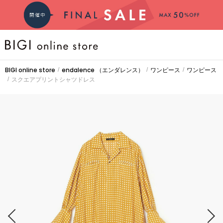
BRAND
BIGI online store
endalence
（エンダレンス）
ワンピース
ワンピース
/
/
/
スクエアプリントシャツドレス
/
COMING SOON
大きいサイズ
CATEGORY
新着商品
PRE ORDER