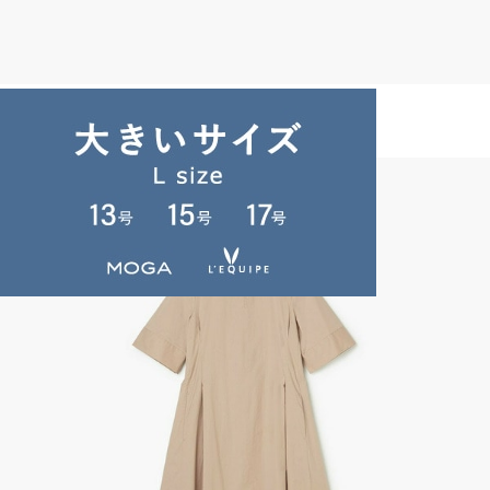
endalence
ニット
(にっと)
/
¥25,410