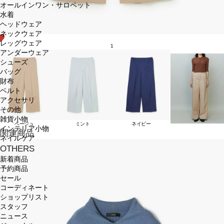
オールインワン・サロペット
水着
ヘッドウェア
ネックウェア
レッグウェア
1
アンダーウェア
シューズ
バッグ
財布
ベルト
アクセサリ
その他
雑貨小物
ベージュ
ミント
ネイビー
インテリア小物
関連商品
ネイルケア
OTHERS
新着商品
予約商品
セール
コーディネート
ショップリスト
スタッフ
ニュース