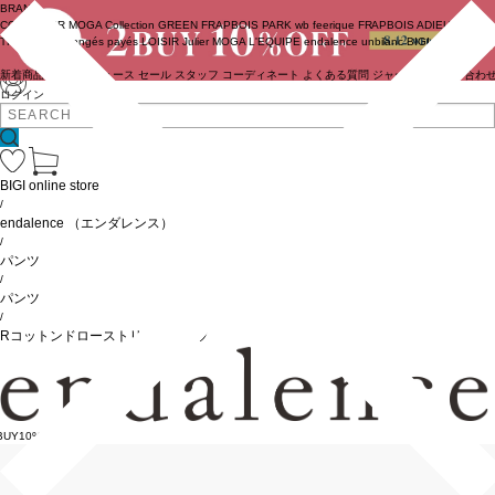
BRAND
COUTURIER
MOGA Collection
GREEN
FRAPBOIS PARK
wb
feerique
FRAPBOIS
ADIEU
TRISTESSE
congés payés
LOISIR
Julier
MOGA
L'EQUIPE
endalence
unbilanc
BIGI online store
新着商品
(ライブ)
ニュース
セール
スタッフ
コーディネート
よくある質問
ジャーナル
お問い合わ
ログイン
BIGI online store
/
endalence
（エンダレンス）
/
パンツ
/
パンツ
/
Rコットンドローストリングパンツ
BUY10%OFF