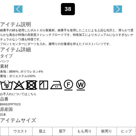
38
アイテム説明
細番手の綿を使用したポルトガル製素材。細番手を使用したことによる上品な光沢と、滑らかで柔
らかな風合が特徴の高密度ストレッチブロードです。特殊加工によりカジュアルになりすぎないナ
チュラルなシワ感も特徴です。
フロントセンターにダーツを入れ、腰周りの分量感を抑えたドロストパンツです。
アイテム詳細
タイプ
パンツ
素材
表地：綿96%, ポリウレタン4%
裏地：ポリエステル100%
お手入れについてはこちら
品番
B6662FPT023
原産国
日本
アイテムサイズ
ウエスト
股上
股下
もも周り
裾周り
ヒップ