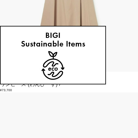
endalence
ワンピース
(わんぴーす)
/
¥73,700