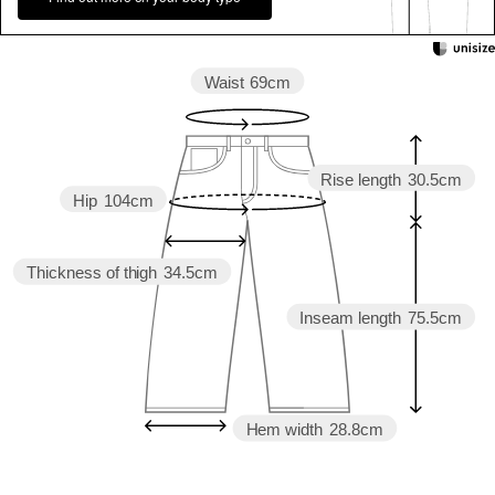
Waist
69cm
Rise length
30.5cm
Hip
104cm
Thickness of thigh
34.5cm
Inseam length
75.5cm
Hem width
28.8cm