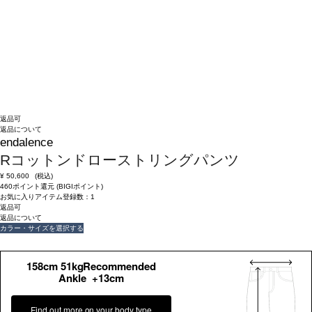
返品可
返品について
endalence
Rコットンドローストリングパンツ
¥
50,600
(税込)
460ポイント還元 (BIGIポイント)
お気に入りアイテム登録数：
1
返品可
返品について
カラー・サイズを選択する
158cm 51kgRecommended
Ankle +13cm
Find out more on your body type