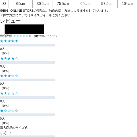
38
69cm
30.5cm
75.5cm
69cm
57.5cm
104cm
※BIGI ONLINE STOREの商品は、独自の採寸方法により採寸をしております。
※採寸方法については
サイズガイド
をご覧ください。
レビュー
レビューを投稿する
総合評価
☆☆☆☆☆
0
（0件のレビュー）
★★★★★
0人
（0％）
★★★★☆
0人
（0％）
★★★☆☆
0人
（0％）
★★☆☆☆
0人
（0％）
★☆☆☆☆
0人
（0％）
購入商品のサイズ感
小さい