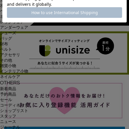
オールインワン・サロペット
水着
ヘッドウェア
ネックウェア
レッグウェア
アンダーウェア
シューズ
バッグ
財布
ベルト
アクセサリ
その他
雑貨小物
インテリア小物
ネイルケア
OTHERS
新着商品
予約商品
セール
コーディネート
ショップリスト
スタッフ
ニュース
ジャーナル