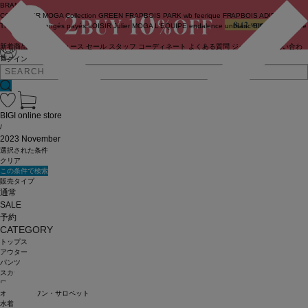
BRAND
COUTURIER
MOGA Collection
GREEN
FRAPBOIS PARK
wb
feerique
FRAPBOIS
ADIEU
TRISTESSE
congés payés
LOISIR
Julier
MOGA
L'EQUIPE
endalence
unbilanc
BIGI online store
新着商品
(ライブ)
ニュース
セール
スタッフ
コーディネート
よくある質問
ジャーナル
お問い合わ
せ
ログイン
BIGI online store
/
2023 November
選択された条件
クリア
この条件で検索
販売タイプ
通常
SALE
予約
CATEGORY
トップス
アウター
パンツ
スカート
ワンピース
オールインワン・サロペット
水着