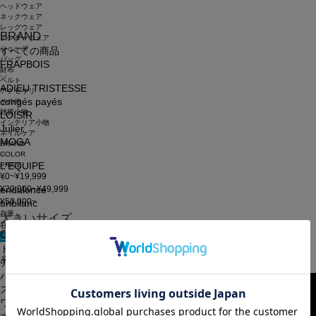
ヘッドウェア
ネックウェア
レッグウェア
BRAND
アンダーウェア
シューズ
すべての商品
バッグ
FRAPBOIS
財布
ベルト
ADIEU TRISTESSE
アクセサリ
congés payés
その他
雑貨小物
LOISIR
インテリア小物
Julier
ネイルケア
MOGA
BRAND
COLOR
PRICE
L'EQUIPE
¥0~¥19,999
¥20,000~¥49,999
endalence
¥50,000~
unbilanc
在庫
大きいサイズ
在庫なしを含む
CATEGORY
この条件で検索
申し訳ございません。お探しのキーワードに該当する商品はございませんでした。
トップス
あなたへのおすすめアイテム
アウター
パンツ
スカート
ワンピース