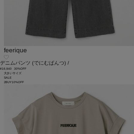
feerique
デニムパンツ
(でにむぱんつ)
/
¥16,940
30%OFF
大きいサイズ
SALE
2BUY10%OFF