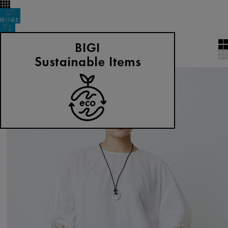
絞り込む
表示順
全5件
SALE
2BUY10%OFF