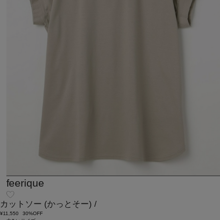
feerique
カットソー
(かっとそー)
/
¥11,550
30%OFF