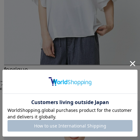
feerique
ブラウス
(ぶらうす)
/
¥12,100
50%OFF
SALE
2BUY10%OFF