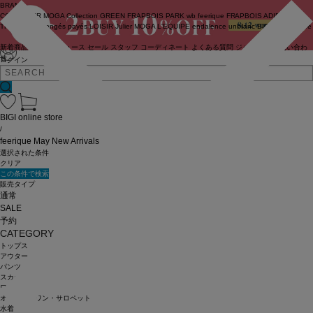
BRAND
COUTURIER
MOGA Collection
GREEN
FRAPBOIS PARK
wb
feerique
FRAPBOIS
ADIEU
TRISTESSE
congés payés
LOISIR
Julier
MOGA
L'EQUIPE
endalence
unbilanc
BIGI online store
新着商品
(ライブ)
ニュース
セール
スタッフ
コーディネート
よくある質問
ジャーナル
お問い合わ
せ
ログイン
BIGI online store
/
feerique May New Arrivals
選択された条件
クリア
この条件で検索
販売タイプ
通常
SALE
予約
CATEGORY
トップス
アウター
パンツ
スカート
ワンピース
オールインワン・サロペット
水着