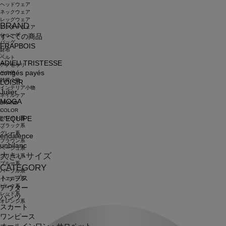
ヘッドウェア
ネックウェア
レッグウェア
BRAND
アンダーウェア
シューズ
すべての商品
バッグ
FRAPBOIS
財布
ベルト
ADIEU TRISTESSE
アクセサリ
congés payés
その他
雑貨小物
LOISIR
インテリア小物
Julier
ネイルケア
MOGA
BRAND
COLOR
ホワイト系
L'EQUIPE
ブラック系
グレー系
endalence
ブラウン系
unbilanc
ベージュ系
大きいサイズ
グリーン系
ブルー系
CATEGORY
パープル系
トップス
イエロー系
ピンク系
アウター
レッド系
パンツ
オレンジ系
スカート
ワンピース