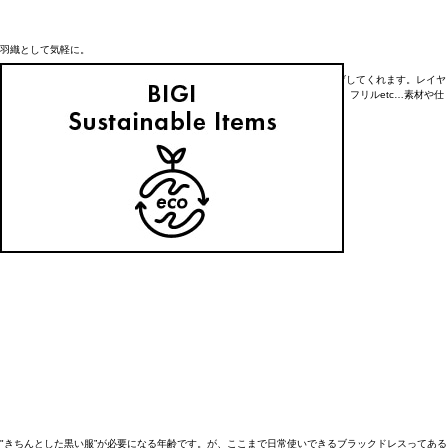
羽織として気軽に。
ボーダー×デニムの休日スタイルに羽織るだけで、グッと大人の表情に格上げしてくれます。レイヤ
ードしても軽やかで上品に楽しめるのは、ドライな素材感や、深みのある黒、フリルetc…素材や仕
立ての良さにあるのかもしれません。
Dress ¥52,800
Cut&sewn(raspail×L’EQUIPE) ¥17,600
Denim pants ¥30,800
Stole ¥13,200
"きちんとした黒い服”が必要になる年齢です。が、ここまで日常使いできるブラックドレスってある