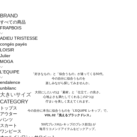
BRAND
すべての商品
FRAPBOIS
ADIEU TRISTESSE
congés payés
LOISIR
Julier
MOGA
L'EQUIPE
「好きなもの」と「似合うもの」が違ってくる50代。
今の自分に似合うものを
endalence
楽しみながら探してみませんか。
unbilanc
大切にしたいのは「素材」と「仕立て」の良さ。
大きいサイズ
心地よさも満たしてくれるこの2つは
CATEGORY
佇まいを美しく支えてくれます。
トップス
今の自分に本当に似合うものを「L’EQUIPE レキップ」で。
アウター
VOL.02「洗えるブラックドレス」
パンツ
50代プレスK(レキップのプレス担当) が
スカート
毎月リコメンドアイテムをピックアップ。
ワンピース