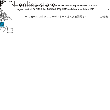
BRAND
COUTURIER
MOGA Collection
GREEN
FRAPBOIS PARK
wb
feerique
FRAPBOIS
ADIEU
TRISTESSE
congés payés
LOISIR
Julier
MOGA
L'EQUIPE
endalence
unbilanc
BIGI online store
ログイン
新着商品
(ライブ)
ニュース
セール
スタッフ
コーディネート
よくある質問
ジャーナル
お問い合わ
せ