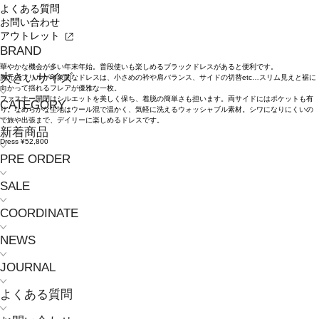
よくある質問
お問い合わせ
アウトレット
BRAND
華やかな機会が多い年末年始。普段使いも楽しめるブラックドレスがあると便利です。
大きいサイズ
胸元のフリルが印象的なドレスは、小さめの衿や肩バランス、サイドの切替etc…スリム見えと裾に
向かって揺れるフレアが優雅な一枚。
ファスナー開閉はシルエットを美しく保ち、着脱の簡単さも担います。両サイドにはポケットも有
CATEGORY
り。なめらかな生地はウール混で温かく、気軽に洗えるウォッシャブル素材。シワになりにくいの
で旅や出張まで、デイリーに楽しめるドレスです。
新着商品
Dress ¥52,800
PRE ORDER
SALE
COORDINATE
NEWS
JOURNAL
よくある質問