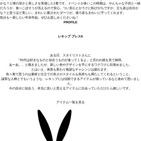
かな？と懐の深さと美しさを実感した1着です。イベントが多いこの時期は、やんちゃな子供と一緒
だろうが、食べこぼそうが洗えるので安心。つい安心とかラクに転びがちですが、立ち姿は自分か
な？と思うほど美しい。きれいに配されたダーツが、後ろ姿もきれいに守ってくれます。
気分も一新したい年末年始。ぜひお楽しみくださいね！
PROFILE
レキップ プレスK
ある日、スタイリストさんに
「50代は好きなものと似合うものが違ってくるよ」と言われ鏡を見て納得。
あーあ。。と嘆きましたが、新しい色やデザインを手にするワクワクに目覚めました。
とはいえ、体形も変わり無謀なチャレンジは疲れます。
色々着て思うのは素材と仕立ての良さがスタイルも気持ちも満たしてくれるということ。
誠実な人柄とでもいうような、レキップには信頼できるアイテムが揃っているなと改めて思いまし
た。
今の自分に似合う、本当に良いと思えるアイテムに出会っていただけたら嬉しいです。
アイテム一覧を見る