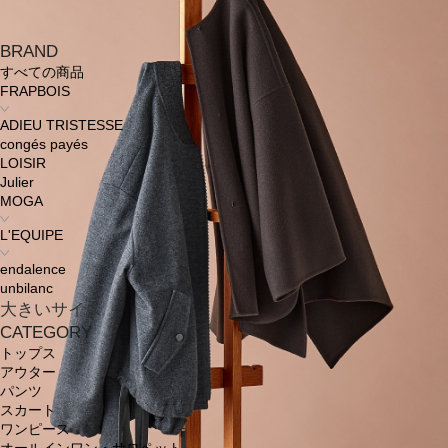
BRAND
すべての商品
FRAPBOIS
ADIEU TRISTESSE
congés payés
LOISIR
Julier
MOGA
L'EQUIPE
endalence
unbilanc
大きいサイズ
CATEGORY
トップス
アウター
パンツ
スカート
ワンピース