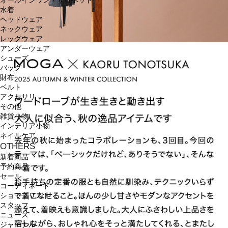
オールインワン・サロペット
水着
ヘッドウェア
ネックウェア
レッグウェア
アンダーウェア
シューズ
バッグ
財布
ベルト
アクセサリ
その他
雑貨小物
インテリア小物
ネイルケア
OTHERS
新着商品
予約商品
セール
コーディネート
ショップリスト
スタッフ
ニュース
ジャーナル