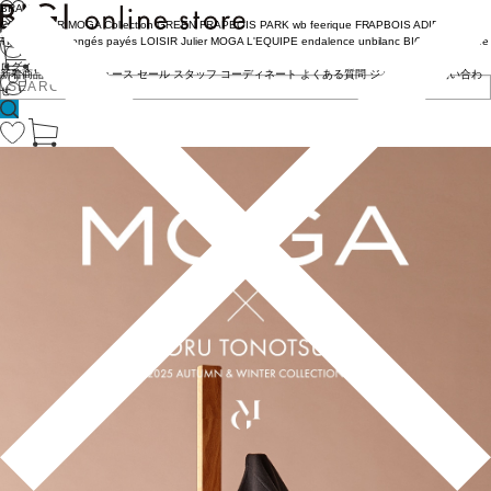
BRAND
COUTURIER
MOGA Collection
GREEN
FRAPBOIS PARK
wb
feerique
FRAPBOIS
ADIEU
TRISTESSE
congés payés
LOISIR
Julier
MOGA
L'EQUIPE
endalence
unbilanc
BIGI online store
ログイン
新着商品
(ライブ)
ニュース
セール
スタッフ
コーディネート
よくある質問
ジャーナル
お問い合わ
せ