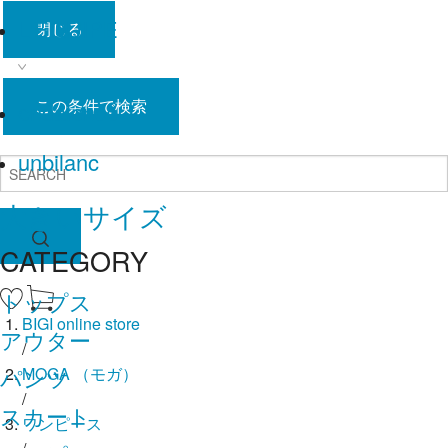
L'EQUIPE
閉じる
この条件で検索
endalence
unbilanc
大きいサイズ
CATEGORY
トップス
BIGI online store
アウター
/
パンツ
MOGA
（モガ）
/
スカート
ワンピース