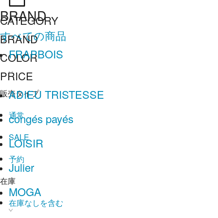
BRAND
CATEGORY
すべての商品
BRAND
FRAPBOIS
COLOR
PRICE
ADIEU TRISTESSE
販売タイプ
通常
congés payés
SALE
LOISIR
予約
Julier
在庫
MOGA
在庫なしを含む