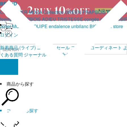
BRAND
COUTURIER
MOGA Collection
GREEN
FRAPBOIS PARK
wb
feerique
FRAPBOIS
ADIEU TRISTESSE
congés payés
LOISI
Julier
MOGA
L'EQUIPE
endalence
unbilanc
BIGI online store
ログイン
新着商品
(ライブ)
ニュース
セール
スタッフ
コーディネート
くある質問
ジャーナル
お問い合わせ
商品から探す
コーデから探す