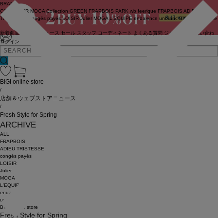
BRAND
COUTURIER
MOGA Collection
GREEN
FRAPBOIS PARK
wb
feerique
FRAPBOIS
ADIEU
TRISTESSE
congés payés
LOISIR
Julier
MOGA
L'EQUIPE
endalence
unbilanc
BIGI online store
新着商品
(ライブ)
ニュース
セール
スタッフ
コーディネート
よくある質問
ジャーナル
お問い合わ
せ
ログイン
BIGI online store
/
店舗＆ウェブストアニュース
/
Fresh Style for Spring
ARCHIVE
ALL
FRAPBOIS
ADIEU TRISTESSE
congés payés
LOISIR
Julier
MOGA
L'EQUIPE
endalence
unbilanc
BIGI online store
Fresh Style for Spring