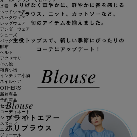
オールインワン・サロペット
水着
ヘッドウェア
ネックウェア
レッグウェア
アンダーウェア
シューズ
バッグ
財布
ベルト
アクセサリ
その他
雑貨小物
インテリア小物
ネイルケア
OTHERS
新着商品
予約商品
セール
コーディネート
ショップリスト
スタッフ
ニュース
ジャーナル