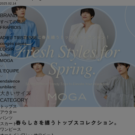
2025.02.14
BRAND
すべての商品
FRAPBOIS
ADIEU TRISTESSE
congés payés
LOISIR
Julier
MOGA
L'EQUIPE
endalence
unbilanc
大きいサイズ
CATEGORY
トップス
アウター
パンツ
スカート
ワンピース