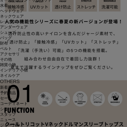
オールインワン・サロペット
水着
ヘッドウェア
ネックウェア
レッグウェア
アンダーウェア
シューズ
バッグ
財布
ベルト
アクセサリ
その他
雑貨小物
インテリア小物
ネイルケア
OTHERS
新着商品
予約商品
セール
コーディネート
ショップリスト
スタッフ
ニュース
ジャーナル