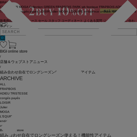
BRAND
COUTURIER
MOGA Collection
GREEN
FRAPBOIS PARK
wb
feerique
FRAPBOIS
ADIEU
TRISTESSE
congés payés
LOISIR
Julier
MOGA
L'EQUIPE
endalence
unbilanc
BIGI online store
新着商品
(ライブ)
ニュース
セール
スタッフ
コーディネート
よくある質問
ジャーナル
お問い合わ
せ
ログイン
BIGI online store
/
店舗＆ウェブストアニュース
/
組み合わせ自在でロングシーズン使える！機能性アイテム
ARCHIVE
ALL
FRAPBOIS
ADIEU TRISTESSE
congés payés
LOISIR
Julier
MOGA
L'EQUIPE
endalence
unbilanc
BIGI online store
組み合わせ自在でロングシーズン使える！機能性アイテム