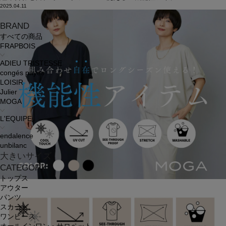
2025.04.11
BRAND
すべての商品
FRAPBOIS
ADIEU TRISTESSE
congés payés
LOISIR
Julier
MOGA
L'EQUIPE
endalence
unbilanc
大きいサイズ
CATEGORY
トップス
アウター
パンツ
スカート
ワンピース