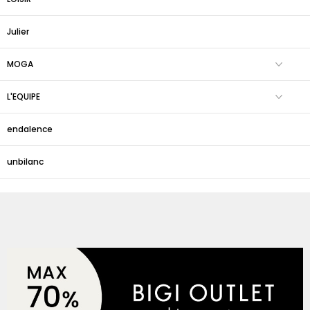
Julier
MOGA
L'EQUIPE
endalence
unbilanc