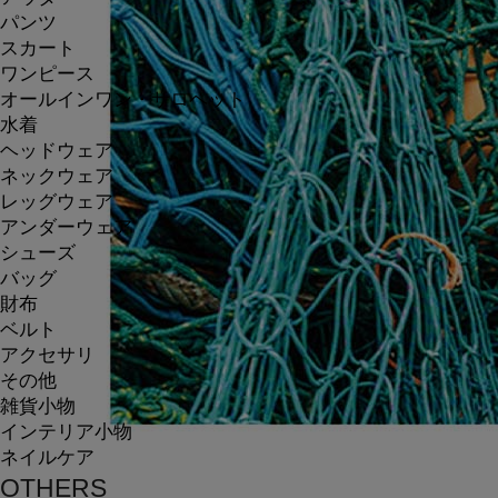
パンツ
スカート
ワンピース
オールインワン・サロペット
水着
ヘッドウェア
ネックウェア
レッグウェア
アンダーウェア
シューズ
バッグ
財布
ベルト
アクセサリ
その他
雑貨小物
インテリア小物
ネイルケア
OTHERS