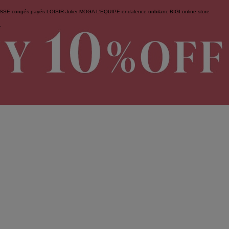
ESSE
congés payés
LOISIR
Julier
MOGA
L'EQUIPE
endalence
unbilanc
BIGI online store
せ