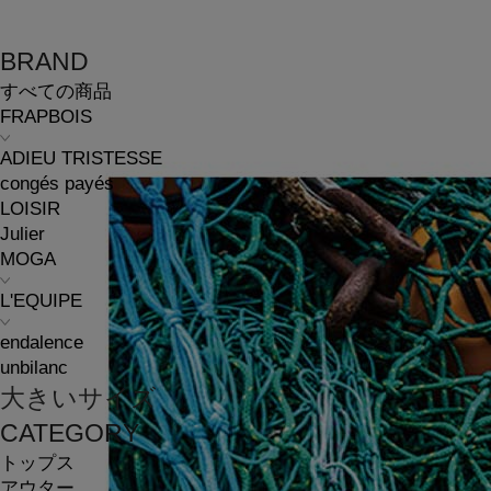
BRAND
すべての商品
FRAPBOIS
ADIEU TRISTESSE
congés payés
LOISIR
Julier
MOGA
L'EQUIPE
endalence
unbilanc
大きいサイズ
CATEGORY
トップス
アウター