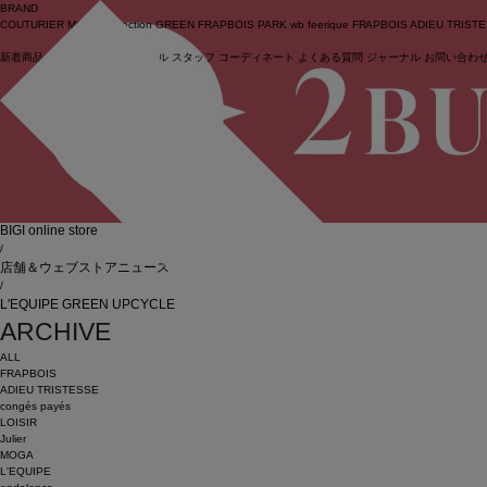
BRAND
COUTURIER
MOGA Collection
GREEN
FRAPBOIS PARK
wb
feerique
FRAPBOIS
ADIEU TRIST
新着商品
(ライブ)
ニュース
セール
スタッフ
コーディネート
よくある質問
ジャーナル
お問い合わ
ログイン
BIGI online store
/
店舗＆ウェブストアニュース
/
L'EQUIPE GREEN UPCYCLE
ARCHIVE
ALL
FRAPBOIS
ADIEU TRISTESSE
congés payés
LOISIR
Julier
MOGA
L'EQUIPE