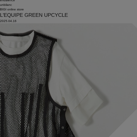
endalence
unbilanc
BIGI online store
L'EQUIPE GREEN UPCYCLE
2025.04.16