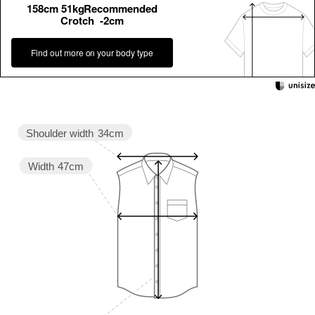
158cm 51kgRecommended
Crotch -2cm
Find out more on your body type
Shoulder width
34cm
Width
47cm