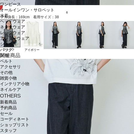
ワンピース
オールインワン・サロペット
6
水着
モデル身長：169cm 着用サイズ：38
ヘッドウェア
ネックウェア
レッグウェア
アンダーウェア
シューズ
バッグ
ブラック
アイボリー
関連商品
財布
ベルト
アクセサリ
その他
雑貨小物
インテリア小物
ネイルケア
OTHERS
新着商品
予約商品
セール
コーディネート
ショップリスト
スタッフ