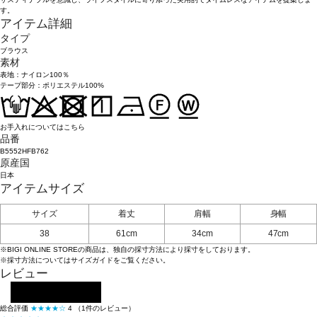
す。
アイテム詳細
タイプ
ブラウス
素材
表地：ナイロン100％
テープ部分：ポリエステル100%
お手入れについてはこちら
品番
B5552HFB762
原産国
日本
アイテムサイズ
サイズ
着丈
肩幅
身幅
38
61cm
34cm
47cm
※BIGI ONLINE STOREの商品は、独自の採寸方法により採寸をしております。
※採寸方法については
サイズガイド
をご覧ください。
レビュー
レビューを投稿する
総合評価
★★★★☆
4
（1件のレビュー）