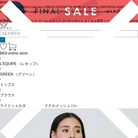
BRAND
COUTURIER
MOGA Collection
GREEN
FRAPBOIS PARK
wb
feerique
FRAPBOIS
ADIEU
TRISTESSE
congés payés
LOISIR
Julier
MOGA
L'EQUIPE
endalence
unbilanc
BIGI online store
新着商品
(ライブ)
ニュース
セール
スタッフ
コーディネート
よくある質問
ジャーナル
お問い合わ
ログイン
BIGI online store
/
L'EQUIPE
（レキップ）
/
GREEN
（グリーン）
/
トップス
/
ブラウス
/
ライトシェルタフタ＆リサイクルメッシュジレ