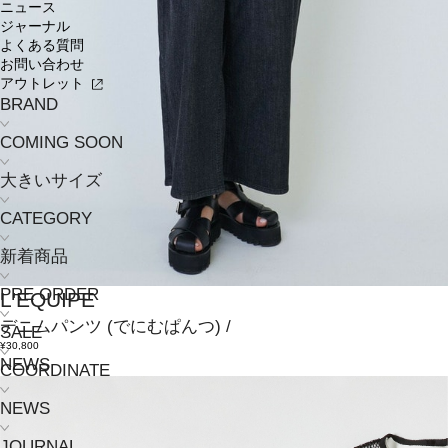
ニュース
ジャーナル
よくある質問
お問い合わせ
アウトレット
BRAND
COMING SOON
大きいサイズ
CATEGORY
新着商品
PRE ORDER
L'EQUIPE
デニムパンツ
(でにむぱんつ)
/
SALE
¥30,800
NEWS
COORDINATE
NEWS
JOURNAL