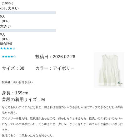
（100％）
少し大きい
0人
（0％）
大きい
0人
（0％）
総合評価
★★★★☆
投稿日：2026.02.26
★★★★☆
サイズ：38
カラー：アイボリー
投稿者：
長いお付き合い
身長：159cm
普段の着用サイズ：M
なくても良いアイテムだけれど、加えれば普通のシャツをおしゃれにアップできるこだわりの商
品だと思う。
アイボリーを見た時、既視感があったので、何かしら？と考えたら、皿洗いのスポンジのカバー
になっている生地感だった。そう考えると、少しがっかりときたが、着てみると案外いい感じだ
った。
生地にもう一工夫あったらなお良かった。