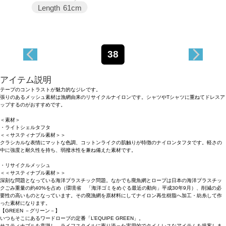
Length
61cm
38
アイテム説明
テープのコントラストが魅力的なジレです。
張りのあるメッシュ素材は漁網由来のリサイクルナイロンです。シャツやTシャツに重ねてドレスア
ップするのがおすすめです。
＜素材＞
・ライトシェルタフタ
＜＜サスティナブル素材＞＞
クラシカルな表情にマットな色調、コットンライクの肌触りが特徴のナイロンタフタです。軽さの
中に強度と耐久性を持ち、弱撥水性を兼ね備えた素材です。
・リサイクルメッシュ
＜＜サスティナブル素材＞＞
深刻な問題となっている海洋プラスチック問題。なかでも廃魚網とロープは日本の海洋プラスチッ
クごみ重量の約40%を占め（環境省 「海洋ゴミをめぐる最近の動向」平成30年9月）、削減の必
要性の高いものとなっています。その廃漁網を原材料にしてナイロン再生樹脂へ加工・紡糸して作
った素材になります。
【GREEN －グリーン－】
いつもそこにあるワードローブの定番「L’EQUIPE GREEN」。
サスティナブルを意識し、ライフスタイルに寄り添った実用的でタイムレスなアイテムを提案しま