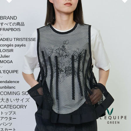
BRAND
すべての商品
FRAPBOIS
ADIEU TRISTESSE
congés payés
LOISIR
Julier
MOGA
L'EQUIPE
endalence
unbilanc
COMING SOON
大きいサイズ
CATEGORY
トップス
アウター
パンツ
スカート