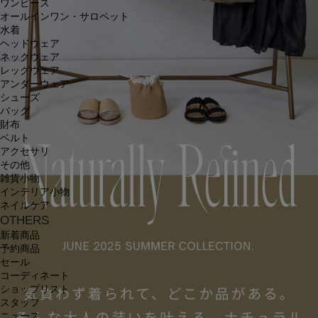
ワンピース
オールインワン・サロペット
水着
ヘッドウェア
ネックウェア
レッグウェア
アンダーウェア
シューズ
バッグ
財布
ベルト
アクセサリ
その他
雑貨小物
インテリア小物
ネイルケア
OTHERS
新着商品
予約商品
セール
コーディネート
ショップリスト
スタッフ
ニュース