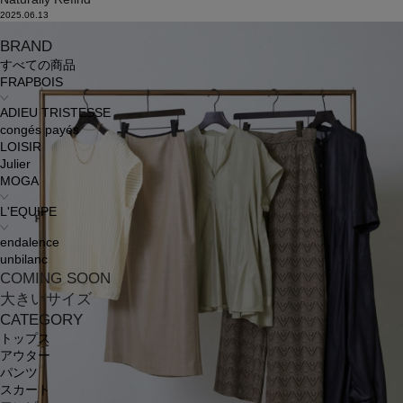
2025.06.13
BRAND
すべての商品
FRAPBOIS
ADIEU TRISTESSE
congés payés
LOISIR
Julier
MOGA
L'EQUIPE
endalence
unbilanc
COMING SOON
大きいサイズ
CATEGORY
トップス
アウター
パンツ
スカート