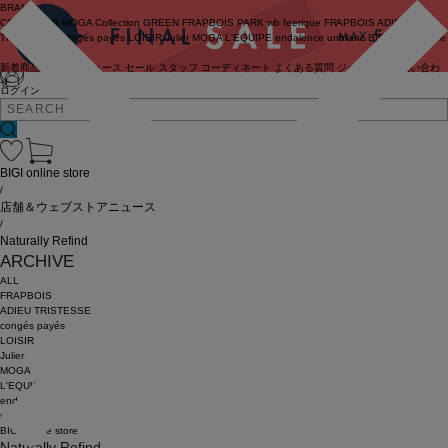
BRAND
COUTURIER
MOGA Collection
GREEN
FRAPBOIS PARK
wb
feerique
FRAPBOIS
ADIEU
TRISTESSE
congés payés
LOISIR
Julier
MOGA
L'EQUIPE
endalence
unbilanc
BIGI online store
新着商品
(ライブ)
ニュース
セール
スタッフ
コーディネート
よくある質問
ジャーナル
お問い合わ
せ
ログイン
BIGI online store
/
店舗＆ウェブストアニュース
/
Naturally Refind
ARCHIVE
ALL
FRAPBOIS
ADIEU TRISTESSE
congés payés
LOISIR
Julier
MOGA
L'EQUIPE
endalence
unbilanc
BIGI online store
Naturally Refind