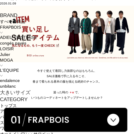
2026.01.09
BRAND
すべての商品
FRAPBOIS
ADIEU TRISTESSE
congés payés
LOISIR
Julier
MOGA
L'EQUIPE
今すぐ使えて着回し力抜群なのはもちろん、
SALE価格で手に入る今こそ、
endalence
春まで着られる基本の服を揃える絶好のチャンス。
unbilanc
大きいサイズ
迷った時の
＋α
で、
いつものコーディネートをアップデートしませんか？
CATEGORY
トップス
アウター
パンツ
スカート
ワンピース