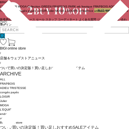
BRAND
COUTURIER
MOGA Collection
GREEN
FRAPBOIS PARK
wb
feerique
FRAPBOIS
ADIEU
TRISTESSE
congés payés
LOISIR
Julier
MOGA
L'EQUIPE
endalence
unbilanc
BIGI online store
新着商品
(ライブ)
ニュース
セール
スタッフ
コーディネート
よくある質問
ジャーナル
お問い合わ
せ
ログイン
BIGI online store
/
店舗＆ウェブストアニュース
/
ついで買いの決定版！買い足しおすすめSALEアイテム
ARCHIVE
ALL
FRAPBOIS
ADIEU TRISTESSE
congés payés
LOISIR
Julier
MOGA
L'EQUIPE
endalence
unbilanc
BIGI online store
ついで買いの決定版！買い足しおすすめSALEアイテム