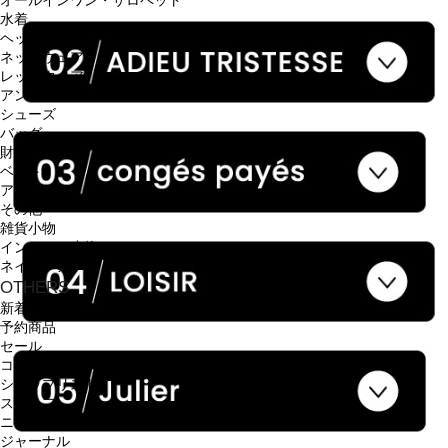
オールインワン・サロペット
水着
ヘッドウェア
ネックウェア
レッグウェア
アンダーウェア
シューズ
バッグ
財布
ベルト
アクセサリ
その他
雑貨小物
インテリア小物
ネイルケア
OTHERS
新着商品
予約商品
セール
コーディネート
ショップリスト
スタッフ
ニュース
ジャーナル