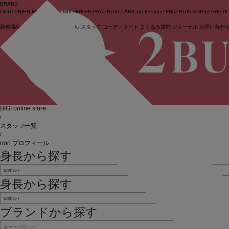
BRAND
COUTURIER
MOGA Collection
GREEN
FRAPBOIS PARK
wb
feerique
FRAPBOIS
ADIEU TRIST
新着商品
(ライブ)
ニュース
セール
スタッフ
コーディネート
よくある質問
ジャーナル
お問い合わ
ログイン
BIGI online store
/
スタッフ一覧
/
nori プロフィール
身長から探す
身長から探す
ブランドから探す