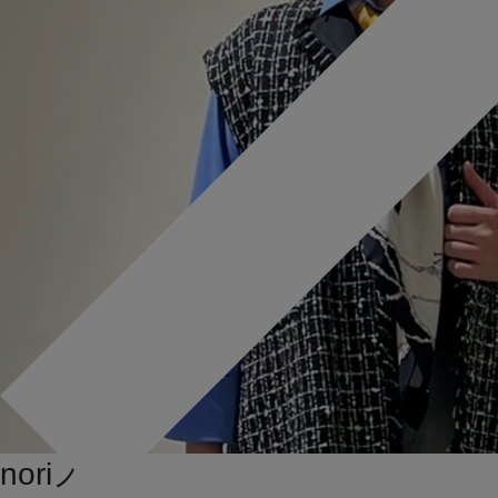
nori
ノリ