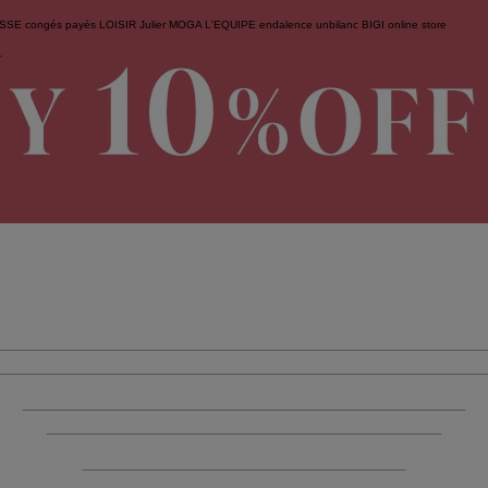
ESSE
congés payés
LOISIR
Julier
MOGA
L'EQUIPE
endalence
unbilanc
BIGI online store
せ