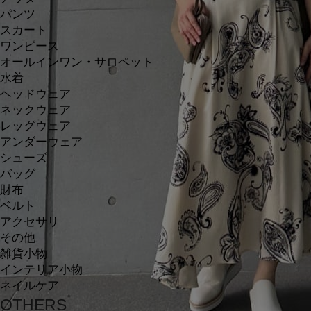
パンツ
スカート
ワンピース
オールインワン・サロペット
水着
ヘッドウェア
ネックウェア
レッグウェア
アンダーウェア
シューズ
バッグ
財布
ベルト
アクセサリ
その他
雑貨小物
インテリア小物
ネイルケア
OTHERS