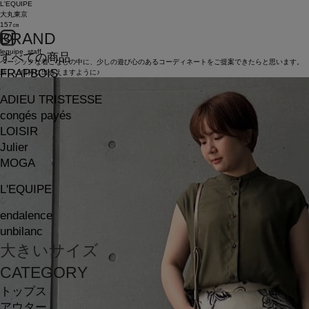
L'EQUIPE
大丸東京
157㎝
BRAND
lequipe_staff
すべての商品
ベーシックな着こなしの中に、少しの遊び心のあるコーディネートをご提案できたらと思います。
FRAPBOIS
新しい自分に出会えますように♪
ADIEU TRISTESSE
congés payés
LOISIR
Julier
MOGA
L'EQUIPE
endalence
unbilanc
大きいサイズ
CATEGORY
トップス
アウター