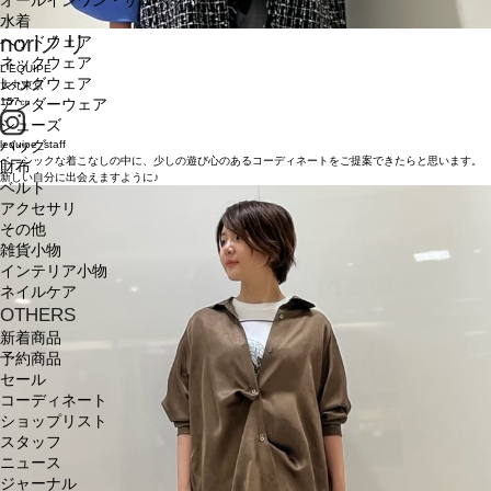
オールインワン・サロペット
水着
nori
ノリ
ヘッドウェア
ネックウェア
L'EQUIPE
レッグウェア
大丸東京
157㎝
アンダーウェア
シューズ
lequipe_staff
バッグ
ベーシックな着こなしの中に、少しの遊び心のあるコーディネートをご提案できたらと思います。
財布
新しい自分に出会えますように♪
ベルト
アクセサリ
その他
雑貨小物
インテリア小物
ネイルケア
OTHERS
新着商品
予約商品
セール
コーディネート
ショップリスト
スタッフ
ニュース
ジャーナル