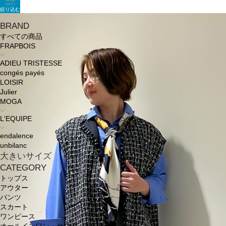
絞り込む
BRAND
すべての商品
FRAPBOIS
ADIEU TRISTESSE
congés payés
LOISIR
Julier
MOGA
L'EQUIPE
endalence
unbilanc
大きいサイズ
CATEGORY
トップス
アウター
パンツ
スカート
ワンピース