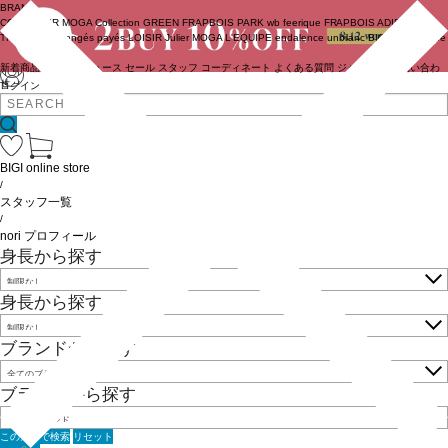
BRAND
COUTURIER
MOGA Collection
GREEN
FRAPBOIS PARK
wb
feerique
FRAPBOIS
ADIEU
TRISTESSE
congés payés
LOISIR
Julier
MOGA
L'EQUIPE
endalence
unbilanc
BIGI online store
新着商品
(ライブ)
ニュース
セール
スタッフ
コーディネート
よくある質問
ジャーナル
お問い合わ
せ
ログイン
BIGI online store
/
スタッフ一覧
/
nori プロフィール
身長から探す
身長から探す
ブランドから探す
ブランドから探す
この条件で検索
リセット